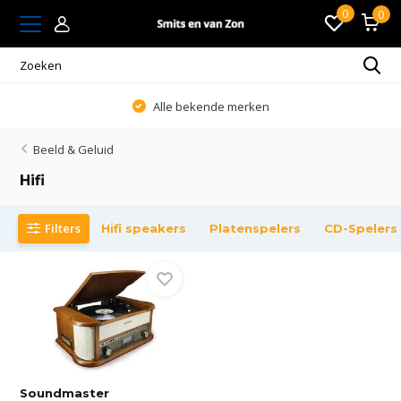
0
0
Alle bekende merken
Beeld & Geluid
Hifi
Filters
Hifi speakers
Platenspelers
CD-Spelers
Soundmaster