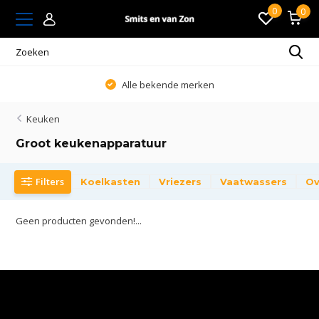
0
0
Alle bekende merken
Keuken
Groot keukenapparatuur
Filters
Koelkasten
Vriezers
Vaatwassers
Ov
Geen producten gevonden!...