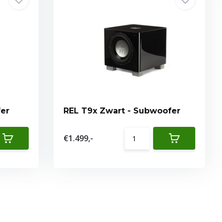
fer
REL T9x Zwart - Subwoofer
€1.499,-