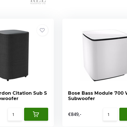
don Citation Sub S
Bose Bass Module 700 W
- Subwoofer
Subwoofer
€849,-