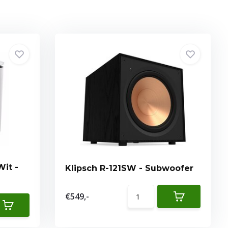
it -
Klipsch R-121SW - Subwoofer
€549,-