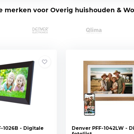
te merken voor Overig huishouden & W
-1026B - Digitale
Denver PFF-1042LW - Di
fotolijst