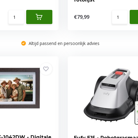
€79,99
Altijd passend en persoonlijk advies
-1042DW - Digitale
Eufy E15 - Robotgrasmaa