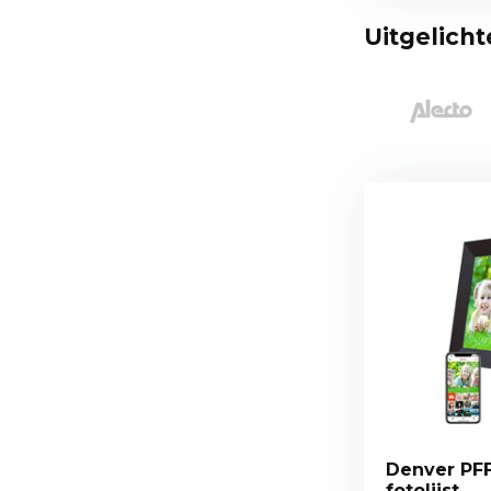
Uitgelich
Denver PFF
fotolijst