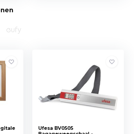
onen
gitale
Ufesa BV0505
Bagageweegschaal -