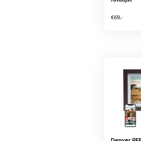
€69,-
Denver PFF