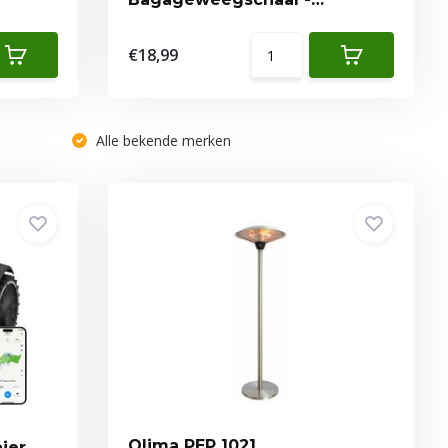
Bagageweegschaal
€18,99
Alle bekende merken
Qlima PEP 1021
ier