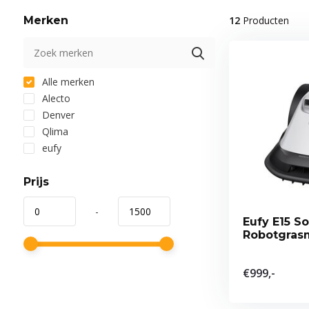
Merken
12
Producten
Alle merken
Alecto
Denver
Qlima
eufy
Prijs
-
Eufy E15 So
Robotgras
€999,-