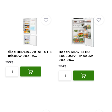
Frilec BERLIN278-NF-011E
Bosch KIR31EFE0
- Inbouw koel-v...
EXCLUSIV - Inbouw
koelka...
€599,-
€649,-