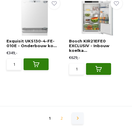
Exquisit UKS130-4-FE-
Bosch KIR21EFE0
010E - Onderbouw ko...
EXCLUSIV - Inbouw
koelka...
€349,-
€629,-
1
2