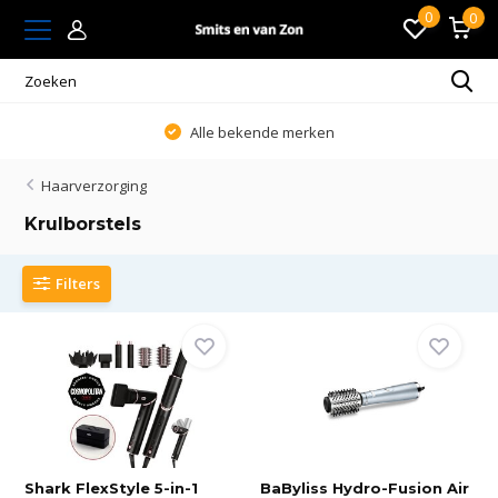
0
0
Alle bekende merken
Haarverzorging
Krulborstels
Filters
Shark FlexStyle 5-in-1
BaByliss Hydro-Fusion Air