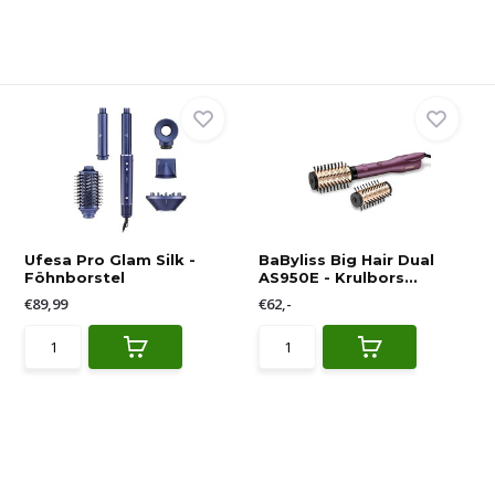
Ufesa Pro Glam Silk -
BaByliss Big Hair Dual
Föhnborstel
AS950E - Krulbors...
€89,99
€62,-