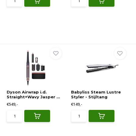
Dyson Airwrap i.d.
Babyliss Steam Lustre
Straight+Wavy Jasper ...
Styler - Stijltang
€549,-
€149,-