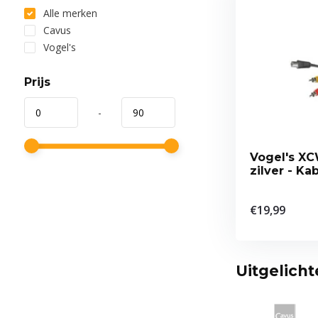
Alle merken
Cavus
Vogel's
Prijs
-
Vogel's X
zilver - Ka
€19,99
Uitgelich