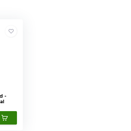
d -
al