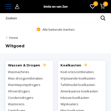
0
0
Alle bekende merken
Home
Witgoed
Wassen & Drogen
Koelkasten
Wasmachines
Koel-vriescombinaties
Was-droogcombinaties
Vrijstaande koelkasten
Warmtepompdrogers
Tafelmodel koelkasten
Afvoerdrogers
Amerikaanse koelkasten
Condensdrogers
Inbouw koelkasten
Wastorens
Wijnkoelers
Centrifuges
Mini koelkasten