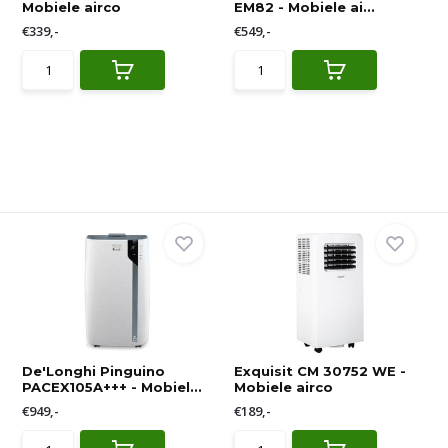
Mobiele airco
EM82 - Mobiele ai...
€339,-
€549,-
De'Longhi Pinguino
Exquisit CM 30752 WE -
PACEX105A+++ - Mobiel...
Mobiele airco
€949,-
€189,-