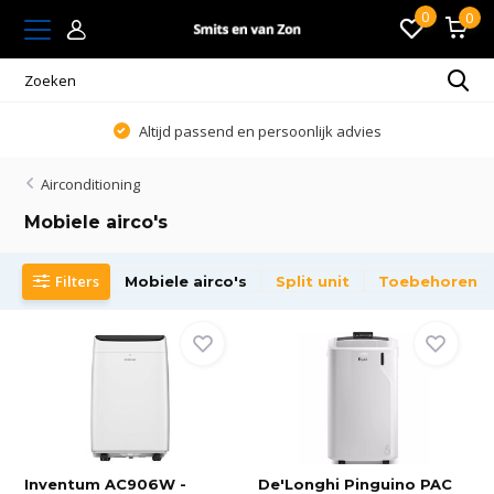
0
0
Altijd passend en persoonlijk advies
Airconditioning
Mobiele airco's
Filters
Mobiele airco's
Split unit
Toebehoren
Inventum AC906W -
De'Longhi Pinguino PAC