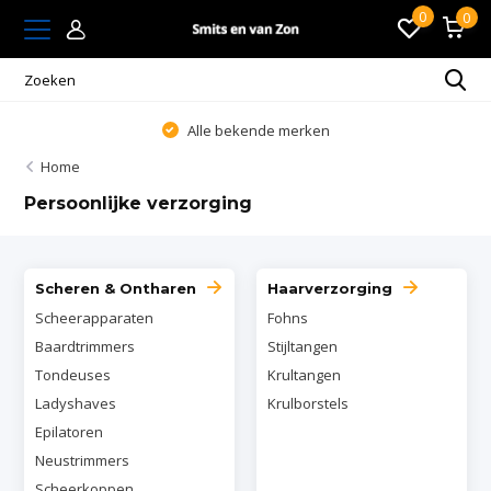
0
0
Alle bekende merken
Home
Persoonlijke verzorging
Scheren & Ontharen
Haarverzorging
Scheerapparaten
Fohns
Baardtrimmers
Stijltangen
Tondeuses
Krultangen
Ladyshaves
Krulborstels
Epilatoren
Neustrimmers
Scheerkoppen