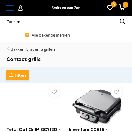
0
0
Altijd passend en persoonlijk advies
Bakken, braden & grillen
Contact grills
Filters
Tefal OptiGrill+ GC712D -
Inventum CG618 -