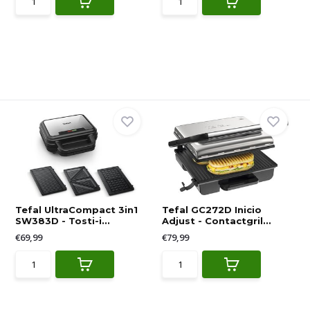
Tefal UltraCompact 3in1
Tefal GC272D Inicio
SW383D - Tosti-i...
Adjust - Contactgril...
€69,99
€79,99