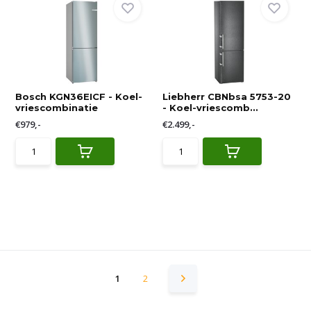
Bosch KGN36EICF - Koel-
Liebherr CBNbsa 5753-20
vriescombinatie
- Koel-vriescomb...
€979,-
€2.499,-
1
2