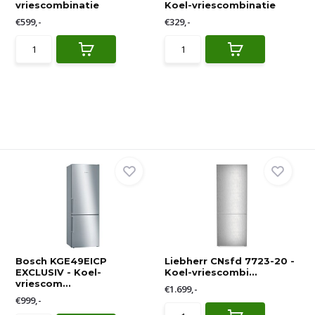
vriescombinatie
Koel-vriescombinatie
€599,-
€329,-
Bosch KGE49EICP
Liebherr CNsfd 7723-20 -
EXCLUSIV - Koel-
Koel-vriescombi...
vriescom...
€1.699,-
€999,-