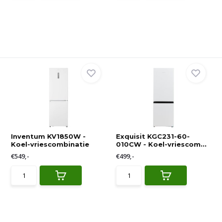
Inventum KV1850W -
Exquisit KGC231-60-
Koel-vriescombinatie
010CW - Koel-vriescom...
€549,-
€499,-