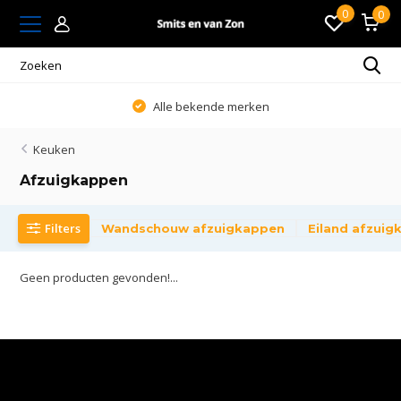
0
0
Alle bekende merken
Keuken
Afzuigkappen
Filters
Wandschouw afzuigkappen
Eiland afzui
Geen producten gevonden!...