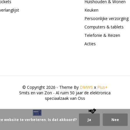
tickets
Huishouden & Wonen
verlanglijst
Keuken
Persoonlijke verzorging
Computers & tablets
Telefonie & Reizen
Acties
© Copyright 2026 - Theme By
DMWS
x
Plus+
Smits en van Zon - Al ruim 50 jaar de elektronica
speciaalzaak van Oss
ze website te verbeteren. Is dat akkoord?
Ja
Nee