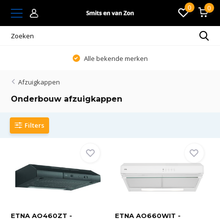
0
0
ken
Altijd passend en persoonlijk a
Afzuigkappen
Onderbouw afzuigkappen
Filters
ETNA AO460ZT -
ETNA AO660WIT -