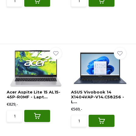
Acer Aspite Lite 15 AL15-
ASUS Vivobook 14
45P-R0MF - Lapt...
X1404VAP-V14.C58256 -
L...
€829,-
€569,-