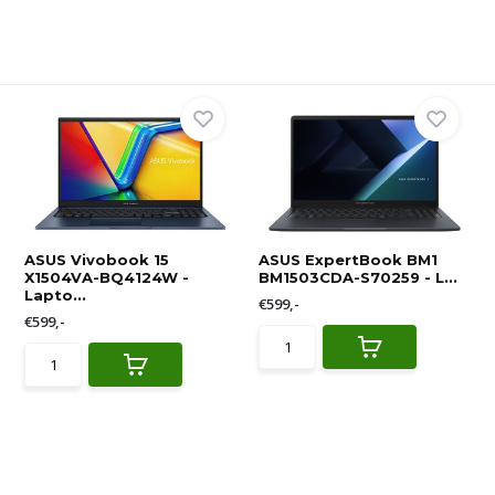
ASUS Vivobook 15
ASUS ExpertBook BM1
X1504VA-BQ4124W -
BM1503CDA-S70259 - L...
Lapto...
€599,-
€599,-