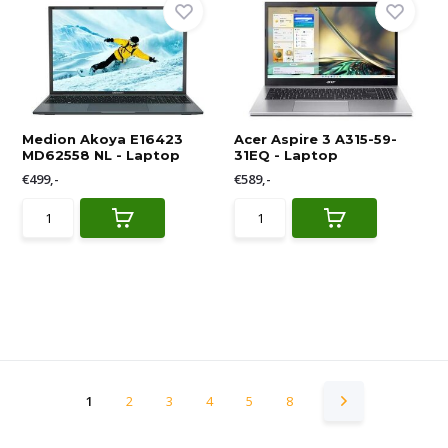
Medion Akoya E16423
Acer Aspire 3 A315-59-
MD62558 NL - Laptop
31EQ - Laptop
€499,-
€589,-
1
2
3
4
5
8