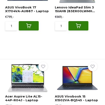
ASUS VivoBook 17
Lenovo IdeaPad Slim 3
X1704VA-AU887 - Laptop
15IAH8 (83ER00LWMH...
€799,-
€669,-
Acer Aspire Lite AL15-
ASUS Vivobook 15
44P-R04J - Laptop
X1502VA-BQ545 - Laptop