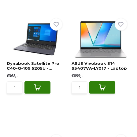
Dynabook Satellite Pro
ASUS Vivobook S14
C40-G-109 5205U -...
S3407VA-LY017 - Laptop
€368,-
€899,-