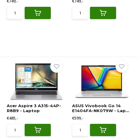
€749,-
€749,-
Acer Aspire 3 A315-44P-
ASUS Vivobook Go 14
R8B9 - Laptop
E1404FA-NK079W - Lap...
€485,-
€599,-