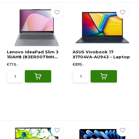
Lenovo IdeaPad Slim 3
ASUS Vivobook 17
15IAH8 (83ER0071MH...
X1704VA-AU943 - Laptop
€719,-
€899,-