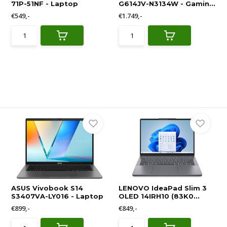
71P-51NF - Laptop
G614JV-N3134W - Gamin...
€549,-
€1.749,-
ASUS Vivobook S14
LENOVO IdeaPad Slim 3
S3407VA-LY016 - Laptop
OLED 14IRH10 (83K0...
€899,-
€849,-