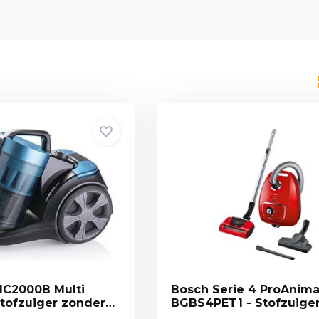
MC2000B Multi
Bosch Serie 4 ProAnima
Stofzuiger zonder
BGBS4PET1 - Stofzuiger met
zak