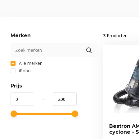
Merken
3
Producten
Alle merken
iRobot
Prijs
-
Bestron A
cyclone - 
zak