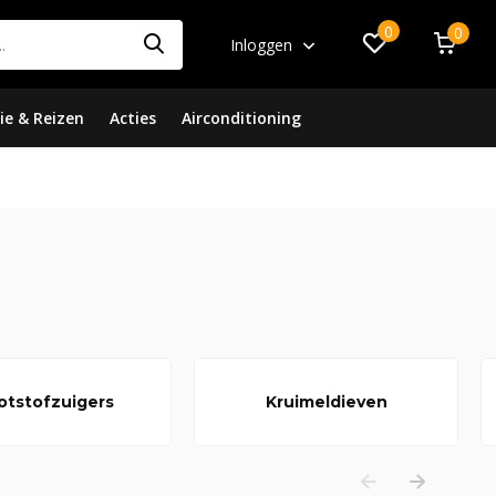
0
0
Inloggen
ie & Reizen
Acties
Airconditioning
otstofzuigers
Kruimeldieven