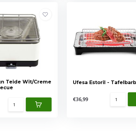
gn Teide Wit/Creme
Ufesa Estoril - Tafelba
becue
€36,99