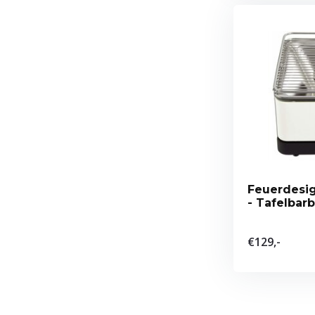
Feuerdesi
- Tafelbar
€129,-