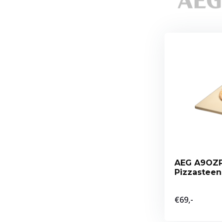
AEG A9OZP
Pizzasteen
€69,-