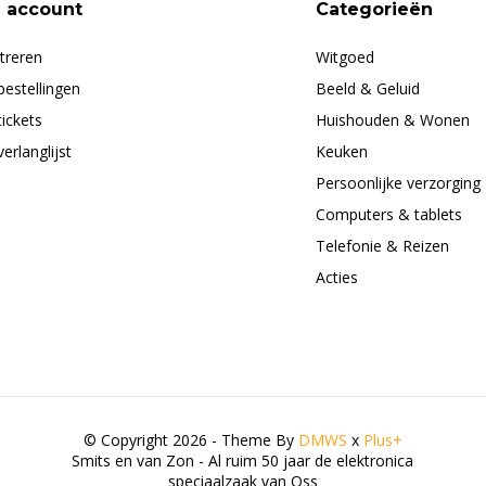
n account
Categorieën
treren
Witgoed
bestellingen
Beeld & Geluid
tickets
Huishouden & Wonen
verlanglijst
Keuken
Persoonlijke verzorging
Computers & tablets
Telefonie & Reizen
Acties
© Copyright 2026 - Theme By
DMWS
x
Plus+
Smits en van Zon - Al ruim 50 jaar de elektronica
speciaalzaak van Oss