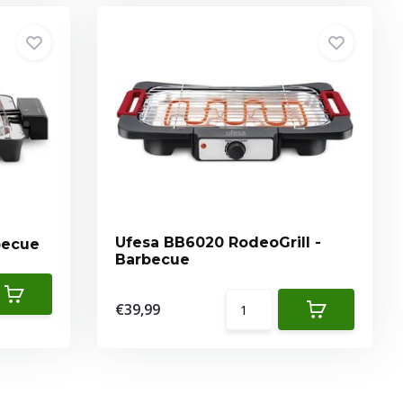
Ufesa BB6020 RodeoGrill -
rbecue
Barbecue
€39,99