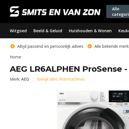
Alle
categor
Witgoed
Beeld & Geluid
Huishouden & Wonen
Keuk
Altijd passend en persoonlijk advies
Alle bekende merk
Home
AEG LR6ALPHEN ProSense 
Merk:
AEG
Bekijk alles Wasmachines