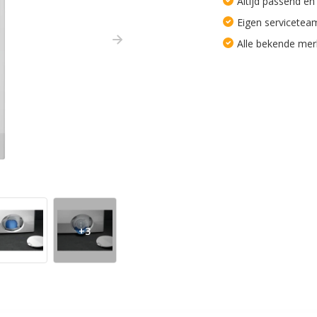
Altijd passend en
Eigen servicetea
Alle bekende me
+3