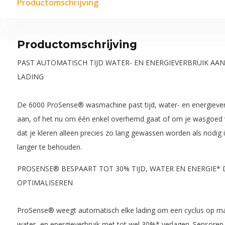
Productomschrijving
Productomschrijving
PAST AUTOMATISCH TIJD WATER- EN ENERGIEVERBRUIK AA
LADING
De 6000 ProSense® wasmachine past tijd, water- en energieverb
aan, of het nu om één enkel overhemd gaat of om je wasgoed 
dat je kleren alleen precies zo lang gewassen worden als nodig 
langer te behouden.
PROSENSE® BESPAART TOT 30% TIJD, WATER EN ENERGIE* 
OPTIMALISEREN
ProSense® weegt automatisch elke lading om een cyclus op maat
water- en energieverbruik met tot wel 30%* verlagen. Sensoren