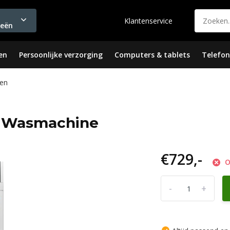
Klantenservice
ieën
en
Persoonlijke verzorging
Computers & tablets
Telefon
en
- Wasmachine
€729,-
O
-
+