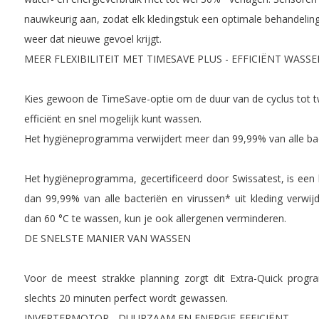
nauwkeurig aan, zodat elk kledingstuk een optimale behandeling k
weer dat nieuwe gevoel krijgt.
MEER FLEXIBILITEIT MET TIMESAVE PLUS - EFFICIËNT WASSE
Kies gewoon de TimeSave-optie om de duur van de cyclus tot tw
efficiënt en snel mogelijk kunt wassen.
Het hygiëneprogramma verwijdert meer dan 99,99% van alle bac
Het hygiëneprogramma, gecertificeerd door Swissatest, is ee
dan 99,99% van alle bacteriën en virussen* uit kleding verwi
dan 60 °C te wassen, kun je ook allergenen verminderen.
DE SNELSTE MANIER VAN WASSEN
Voor de meest strakke planning zorgt dit Extra-Quick prog
slechts 20 minuten perfect wordt gewassen.
INVERTERMOTOR - DUURZAAM EN ENERGIE-EFFICIËNT