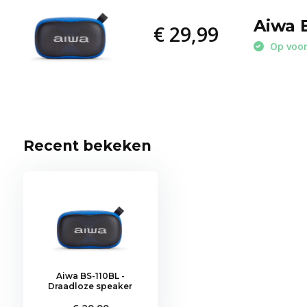
Aiwa 
€ 29,99
Op voo
Recent bekeken
Aiwa BS-110BL -
Draadloze speaker