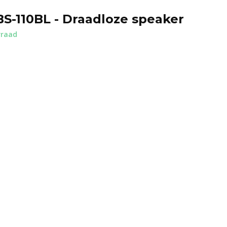
BS-110BL - Draadloze speaker
rraad