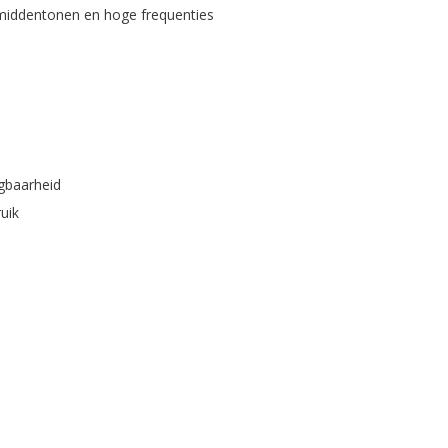
e middentonen en hoge frequenties
gbaarheid
uik