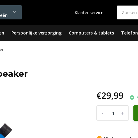
Klantenservice
ieën
en
Persoonlijke verzorging
Computers & tablets
Telefon
en
peaker
€29,99
-
+