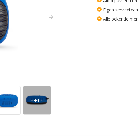
Altijd passend en
Eigen servicetea
Alle bekende me
+1