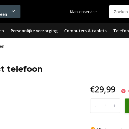
Klantenservice
ieën
en
Persoonlijke verzorging
Computers & tablets
Telefon
en
ct telefoon
€29,99
-
+