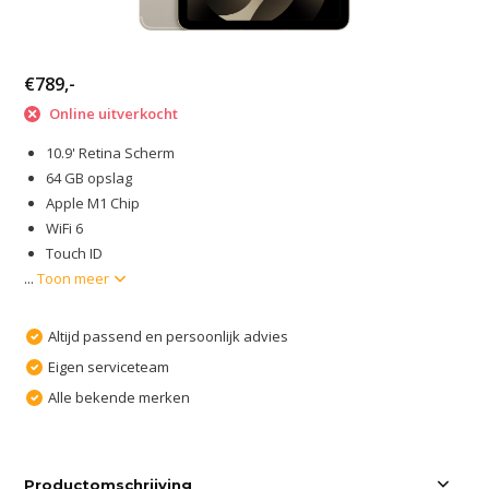
€789,-
Online uitverkocht
10.9' Retina Scherm
64 GB opslag
Apple M1 Chip
WiFi 6
Touch ID
...
Toon meer
Altijd passend en persoonlijk advies
Eigen serviceteam
Alle bekende merken
Productomschrijving