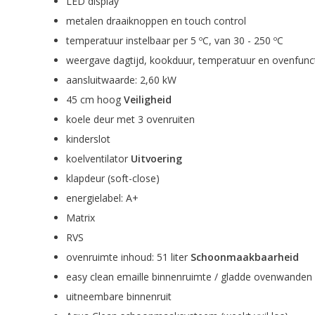
LED display
metalen draaiknoppen en touch control
temperatuur instelbaar per 5 ºC, van 30 - 250 ºC
weergave dagtijd, kookduur, temperatuur en ovenfunc
aansluitwaarde: 2,60 kW
45 cm hoog
Veiligheid
koele deur met 3 ovenruiten
kinderslot
koelventilator
Uitvoering
klapdeur (soft-close)
energielabel: A+
Matrix
RVS
ovenruimte inhoud: 51 liter
Schoonmaakbaarheid
easy clean emaille binnenruimte / gladde ovenwanden
uitneembare binnenruit