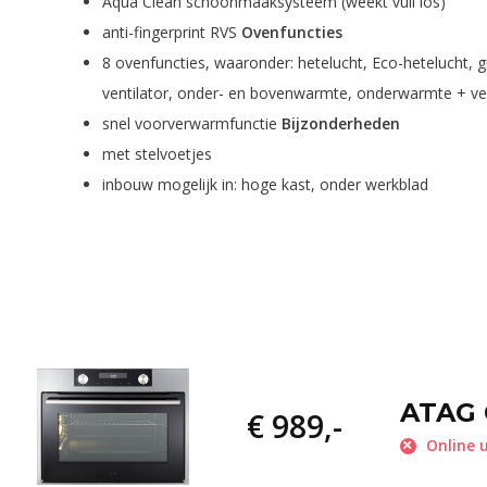
Aqua Clean schoonmaaksysteem (weekt vuil los)
anti-fingerprint RVS
Ovenfuncties
8 ovenfuncties, waaronder: hetelucht, Eco-hetelucht, grote 
ventilator, onder- en bovenwarmte, onderwarmte + ven
snel voorverwarmfunctie
Bijzonderheden
met stelvoetjes
inbouw mogelijk in: hoge kast, onder werkblad
ATAG 
€ 989,-
Online u