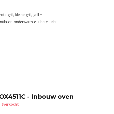
grill, kleine grill, grill +
tilator, onderwarmte + hete lucht
OX4511C - Inbouw oven
itverkocht