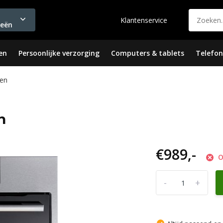
Klantenservice
ieën
en
Persoonlijke verzorging
Computers & tablets
Telefon
en
n
€989,-
O
-
+