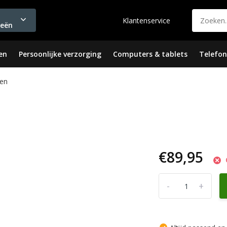
Klantenservice
ieën
en
Persoonlijke verzorging
Computers & tablets
Telefon
en
€89,95
-
+