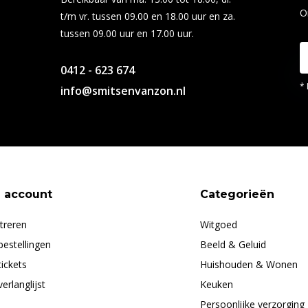
O
t/m vr. tussen 09.00 en 18.00 uur en za.
tussen 09.00 uur en 17.00 uur.
0412 - 623 674
* 
info@smitsenvanzon.nl
n account
Categorieën
treren
Witgoed
bestellingen
Beeld & Geluid
tickets
Huishouden & Wonen
verlanglijst
Keuken
Persoonlijke verzorging