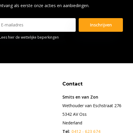
ntvang als eerste onze acties en aanbiedingen.
Inschrijven
Lees hier de wettelijke beperkingen
Contact
Smits en van Zon
Wethouder van Eschstraat 276
5342 AV Oss
Nederland
Tel:
0412 - 623 674