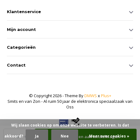
Klantenservice
Mijn account
Categorieën
Contact
© Copyright 2026 - Theme By
DMWS
x
Plus+
Smits en van Zon - Al ruim 50 jaar de elektronica speciaalzaak van
Oss
Wij slaan cookies op om onze website te verbeteren. Is dat
-
+
akkoord?
Ja
Nee
Meer over cookies »
Toevoegen aan winkelwagen