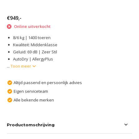
€949,-
Online uitverkocht
8/6 kg | 1400 toeren
Kwaliteit: Middenklasse
Geluid: 69 dB | Zeer Stil
AutoDry | AllergyPlus
...
Toon meer
Altijd passend en persoonlijk advies
Eigen serviceteam
Alle bekende merken
Productomschrijving