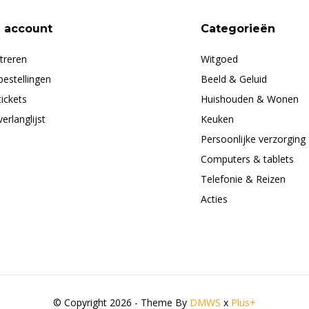
n account
Categorieën
treren
Witgoed
bestellingen
Beeld & Geluid
tickets
Huishouden & Wonen
verlanglijst
Keuken
Persoonlijke verzorging
Computers & tablets
Telefonie & Reizen
Acties
© Copyright 2026 - Theme By
DMWS
x
Plus+