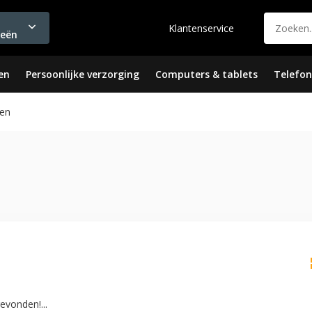
Klantenservice
ieën
en
Persoonlijke verzorging
Computers & tablets
Telefon
en
vonden!...