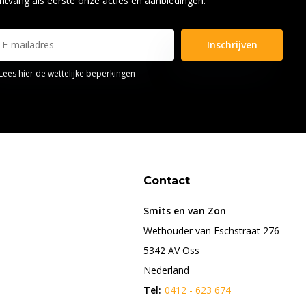
ntvang als eerste onze acties en aanbiedingen.
Inschrijven
Lees hier de wettelijke beperkingen
Contact
Smits en van Zon
Wethouder van Eschstraat 276
5342 AV Oss
Nederland
Tel:
0412 - 623 674