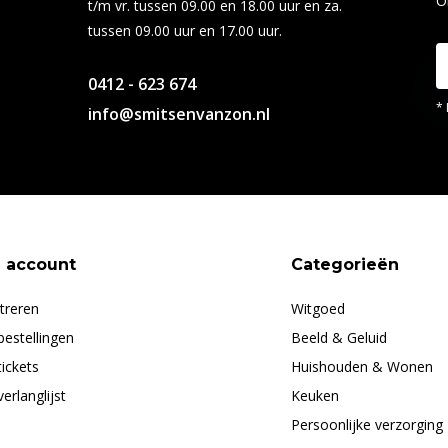
O
t/m vr. tussen 09.00 en 18.00 uur en za.
tussen 09.00 uur en 17.00 uur.
0412 - 623 674
* 
info@smitsenvanzon.nl
n account
Categorieën
treren
Witgoed
bestellingen
Beeld & Geluid
tickets
Huishouden & Wonen
verlanglijst
Keuken
Persoonlijke verzorging