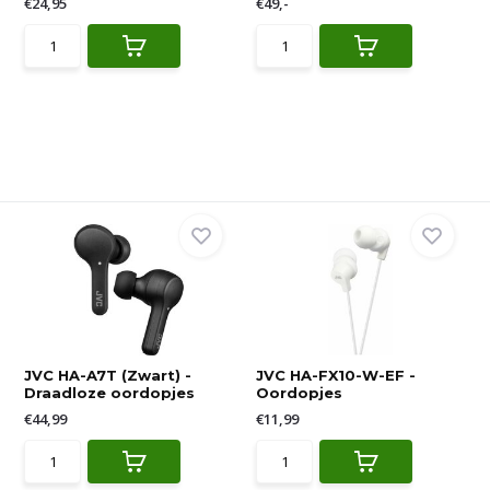
€24,95
€49,-
JVC HA-A7T (Zwart) -
JVC HA-FX10-W-EF -
Draadloze oordopjes
Oordopjes
€44,99
€11,99