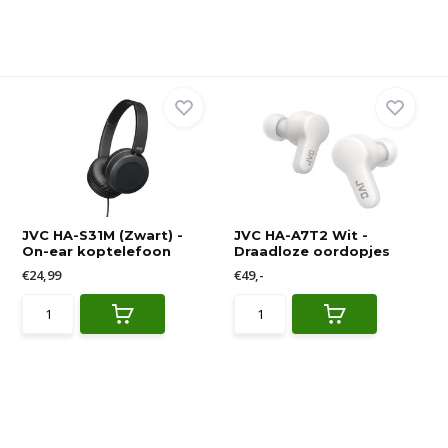
JVC HA-S31M (Zwart) -
JVC HA-A7T2 Wit -
On-ear koptelefoon
Draadloze oordopjes
€24,99
€49,-