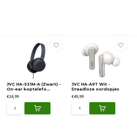
JVC HA-S31M-A (Zwart) -
JVC HA-A9T Wit -
On-ear koptelefo...
Draadloze oordopjes
€24,99
€49,99