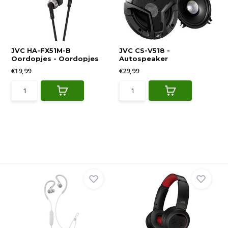
JVC HA-FX51M-B
JVC CS-V518 -
Oordopjes - Oordopjes
Autospeaker
€19,99
€29,99