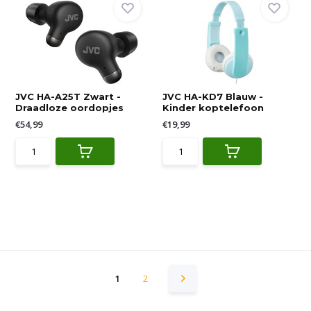
JVC HA-A25T Zwart -
JVC HA-KD7 Blauw -
Draadloze oordopjes
Kinder koptelefoon
€54,99
€19,99
1
2