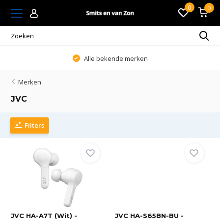
0
0
Altijd passend en persoonlijk advies
Merken
JVC
Filters
JVC HA-A7T (Wit) -
JVC HA-S65BN-BU -