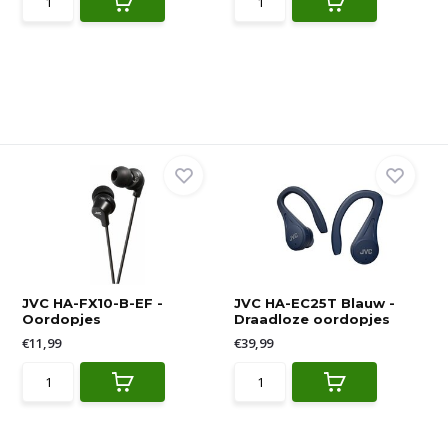
JVC HA-FX10-B-EF -
JVC HA-EC25T Blauw -
Oordopjes
Draadloze oordopjes
€11,99
€39,99