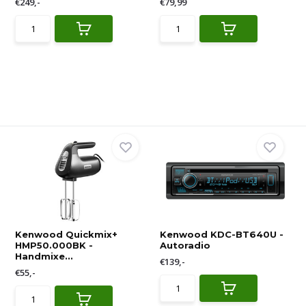
€249,-
€79,99
Kenwood Quickmix+
Kenwood KDC-BT640U -
HMP50.000BK -
Autoradio
Handmixe...
€139,-
€55,-