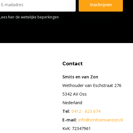
Inschrijven
Lees hier de wettelijke beperkingen
Contact
Smits en van Zon
Wethouder van Eschstraat 276
5342 AV Oss
Nederland
Tel:
0412 - 623 674
E-mail:
info@smitsenvanzon.nl
KvK: 72347961