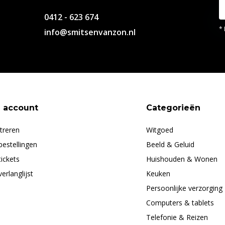
0412 - 623 674
* 
info@smitsenvanzon.nl
n account
Categorieën
treren
Witgoed
bestellingen
Beeld & Geluid
tickets
Huishouden & Wonen
verlanglijst
Keuken
Persoonlijke verzorging
Computers & tablets
Telefonie & Reizen