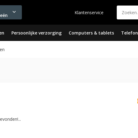
Klantenservice
ieën
en
Persoonlijke verzorging
Computers & tablets
Telefon
en
vonden!...