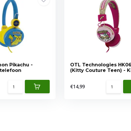
on Pikachu -
OTL Technologies HK0
telefoon
(Kitty Couture Teen) - 
koptelefoon
€14,99