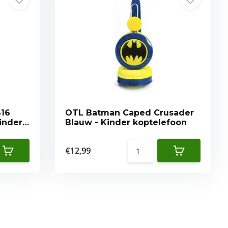
616
OTL Batman Caped Crusader
Kinder
Blauw - Kinder koptelefoon
€12,99