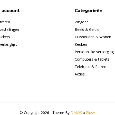
n account
Categorieën
treren
Witgoed
bestellingen
Beeld & Geluid
tickets
Huishouden & Wonen
verlanglijst
Keuken
Persoonlijke verzorging
Computers & tablets
Telefonie & Reizen
Acties
© Copyright 2026 - Theme By
DMWS
x
Plus+