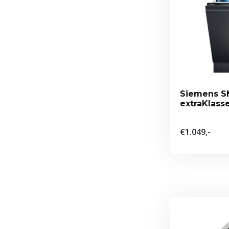
Siemens S
extraKlass
vaatwasse
€1.049,-