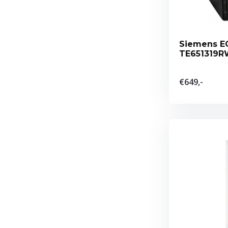
Siemens EQ
TE651319R
€649,-