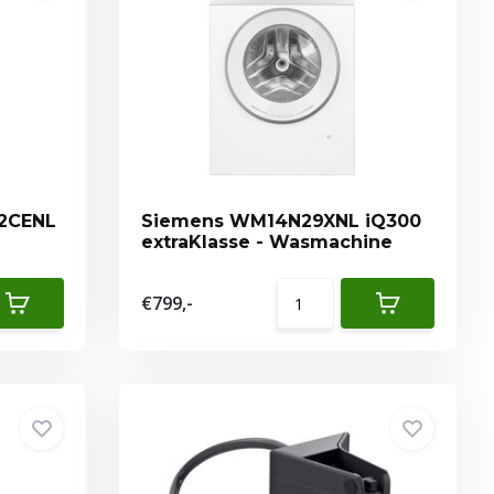
2CENL
Siemens WM14N29XNL iQ300
extraKlasse - Wasmachine
€799,-