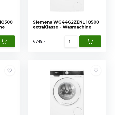
iQ500
Siemens WG44G2ZENL iQ500
ine
extraKlasse - Wasmachine
€749,-