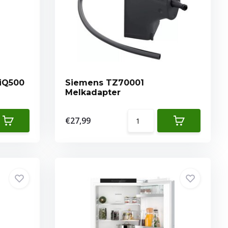
iQ500
Siemens TZ70001
Melkadapter
€27,99