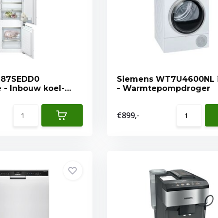
I87SEDD0
Siemens WT7U4600NL 
e - Inbouw koel-
- Warmtepompdroger
natie
€899,-