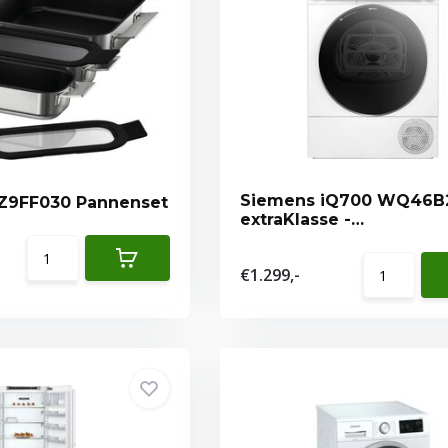
Siemens iQ700 WQ46B
Z9FF030 Pannenset
extraKlasse -
Warmtepompdroger
€1.299,-