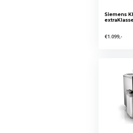
Siemens K
extraKlass
€1.099,-