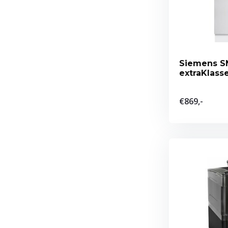
Siemens 
extraKlass
vaatwasse
€869,-