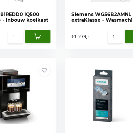
I81REDD0 iQ500
Siemens WG56B2AMNL 
e - Inbouw koelkast
extraKlasse - Wasmach
€1.279,-