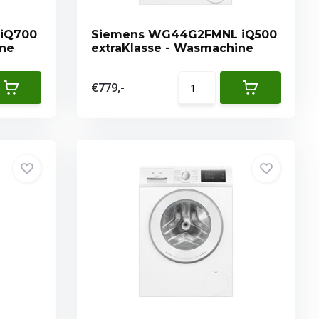
iQ700
Siemens WG44G2FMNL iQ500
ine
extraKlasse - Wasmachine
€779,-