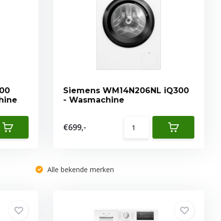
00
Siemens WM14N206NL iQ300
hine
- Wasmachine
€699,-
Alle bekende merken