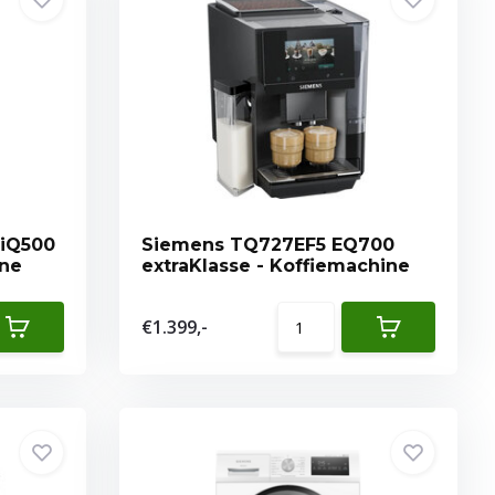
iQ500
Siemens TQ727EF5 EQ700
ine
extraKlasse - Koffiemachine
€1.399,-