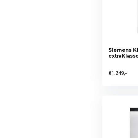
Siemens K
extraKlass
vriescombi
€1.249,-