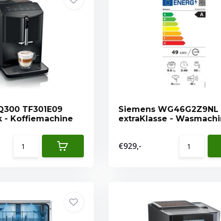
Q300 TF301E09
Siemens WG46G2Z9NL 
k - Koffiemachine
extraKlasse - Wasmach
€929,-