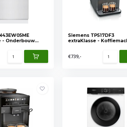
SN43EW05ME
Siemens TP517DF3
e - Onderbouw
extraKlasse - Koffiemac
r
€739,-