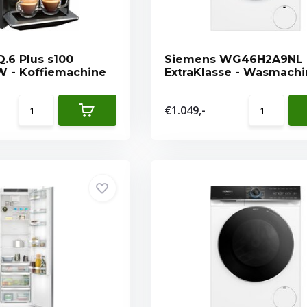
.6 Plus s100
Siemens WG46H2A9NL 
W - Koffiemachine
ExtraKlasse - Wasmach
€1.049,-