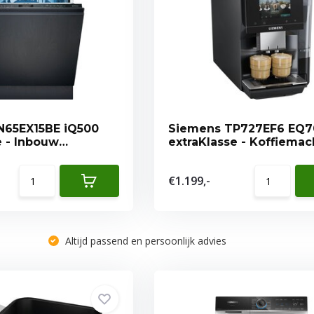
N65EX15BE iQ500
Siemens TP727EF6 EQ7
e - Inbouw
extraKlasse - Koffiemac
r
€1.199,-
Altijd passend en persoonlijk advies