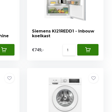
Siemens KI21REDD1 - Inbouw
hine
koelkast
€749,-