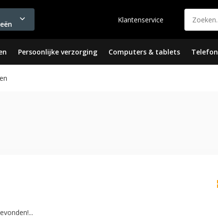
Klantenservice
ieën
en
Persoonlijke verzorging
Computers & tablets
Telefon
en
vonden!...