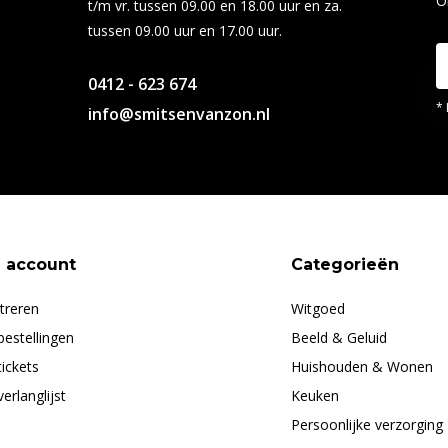
O
t/m vr. tussen 09.00 en 18.00 uur en za.
tussen 09.00 uur en 17.00 uur.
0412 - 623 674
* 
info@smitsenvanzon.nl
n account
Categorieën
treren
Witgoed
bestellingen
Beeld & Geluid
tickets
Huishouden & Wonen
verlanglijst
Keuken
Persoonlijke verzorging