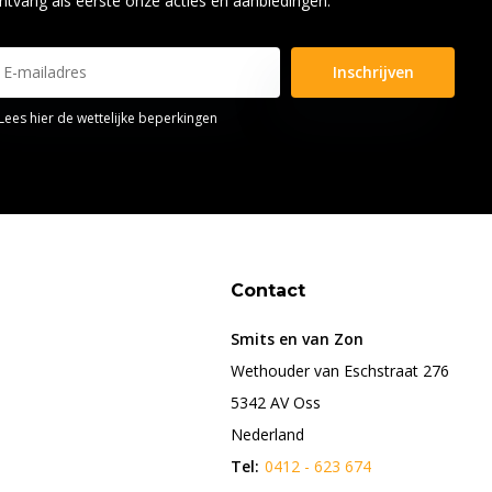
ntvang als eerste onze acties en aanbiedingen.
Inschrijven
Lees hier de wettelijke beperkingen
Contact
Smits en van Zon
Wethouder van Eschstraat 276
5342 AV Oss
Nederland
Tel:
0412 - 623 674