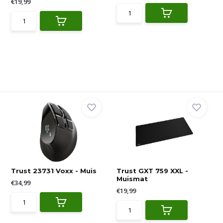
€19,99
Trust 23731 Voxx - Muis
Trust GXT 759 XXL -
Muismat
€34,99
€19,99