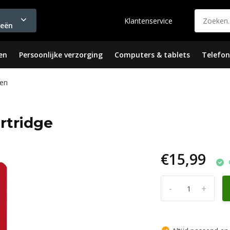
Klantenservice
ieën
en
Persoonlijke verzorging
Computers & tablets
Telefon
en
rtridge
€15,99
-
+