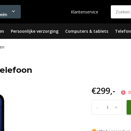
Klantenservice
ieën
en
Persoonlijke verzorging
Computers & tablets
Telefon
en
telefoon
€299,-
O
-
+