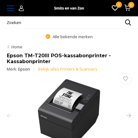
0
0
Alle bekende merken
Home
Epson TM-T20III POS-kassabonprinter -
Kassabonprinter
Merk:
Epson
Bekijk alles Printers & Scanners