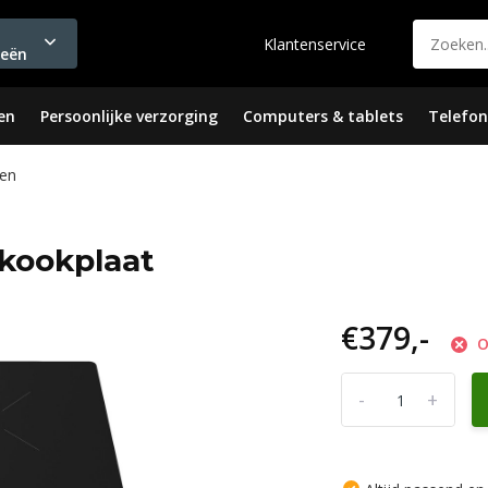
Klantenservice
ieën
en
Persoonlijke verzorging
Computers & tablets
Telefon
en
kookplaat
€379,-
O
-
+