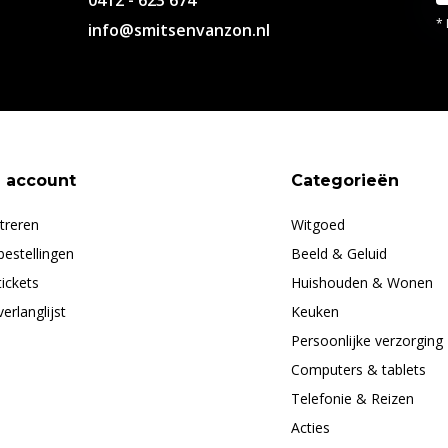
0412 - 623 674
* 
info@smitsenvanzon.nl
n account
Categorieën
treren
Witgoed
bestellingen
Beeld & Geluid
tickets
Huishouden & Wonen
verlanglijst
Keuken
Persoonlijke verzorging
Computers & tablets
Telefonie & Reizen
Acties