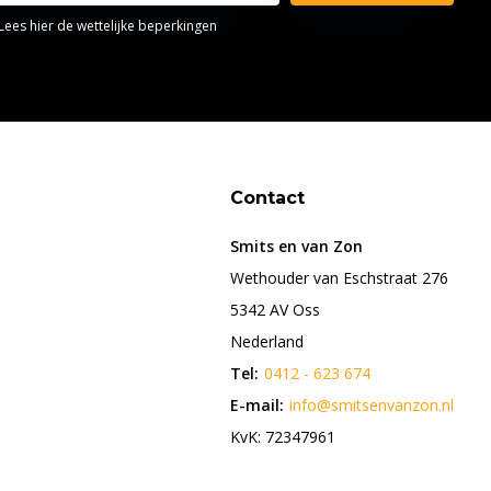
Lees hier de wettelijke beperkingen
Contact
Smits en van Zon
Wethouder van Eschstraat 276
5342 AV Oss
Nederland
Tel:
0412 - 623 674
E-mail:
info@smitsenvanzon.nl
KvK: 72347961