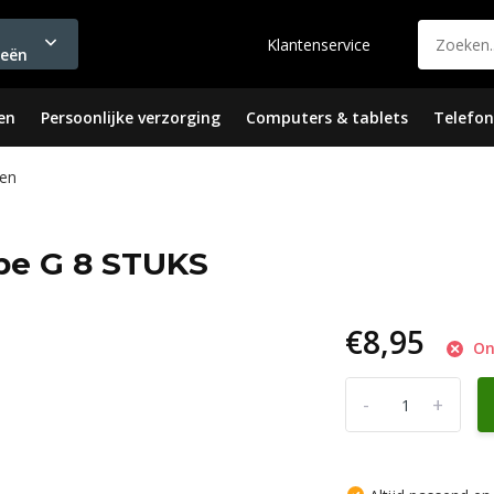
Klantenservice
ieën
en
Persoonlijke verzorging
Computers & tablets
Telefon
en
pe G 8 STUKS
€8,95
Onl
-
+