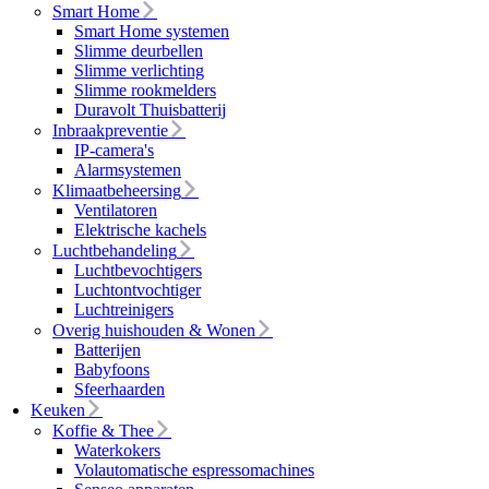
Smart Home
Smart Home systemen
Slimme deurbellen
Slimme verlichting
Slimme rookmelders
Duravolt Thuisbatterij
Inbraakpreventie
IP-camera's
Alarmsystemen
Klimaatbeheersing
Ventilatoren
Elektrische kachels
Luchtbehandeling
Luchtbevochtigers
Luchtontvochtiger
Luchtreinigers
Overig huishouden & Wonen
Batterijen
Babyfoons
Sfeerhaarden
Keuken
Koffie & Thee
Waterkokers
Volautomatische espressomachines