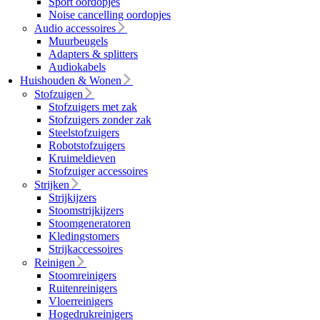
Sport oordopjes
Noise cancelling oordopjes
Audio accessoires
Muurbeugels
Adapters & splitters
Audiokabels
Huishouden & Wonen
Stofzuigen
Stofzuigers met zak
Stofzuigers zonder zak
Steelstofzuigers
Robotstofzuigers
Kruimeldieven
Stofzuiger accessoires
Strijken
Strijkijzers
Stoomstrijkijzers
Stoomgeneratoren
Kledingstomers
Strijkaccessoires
Reinigen
Stoomreinigers
Ruitenreinigers
Vloerreinigers
Hogedrukreinigers