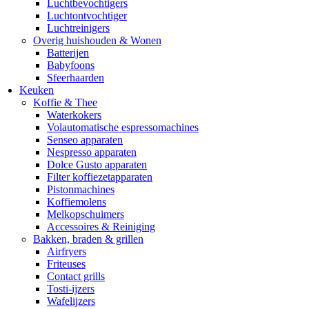
Luchtbevochtigers
Luchtontvochtiger
Luchtreinigers
Overig huishouden & Wonen
Batterijen
Babyfoons
Sfeerhaarden
Keuken
Koffie & Thee
Waterkokers
Volautomatische espressomachines
Senseo apparaten
Nespresso apparaten
Dolce Gusto apparaten
Filter koffiezetapparaten
Pistonmachines
Koffiemolens
Melkopschuimers
Accessoires & Reiniging
Bakken, braden & grillen
Airfryers
Friteuses
Contact grills
Tosti-ijzers
Wafelijzers