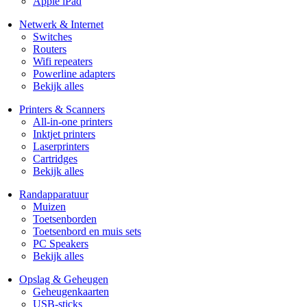
Apple iPad
Netwerk & Internet
Switches
Routers
Wifi repeaters
Powerline adapters
Bekijk alles
Printers & Scanners
All-in-one printers
Inktjet printers
Laserprinters
Cartridges
Bekijk alles
Randapparatuur
Muizen
Toetsenborden
Toetsenbord en muis sets
PC Speakers
Bekijk alles
Opslag & Geheugen
Geheugenkaarten
USB-sticks