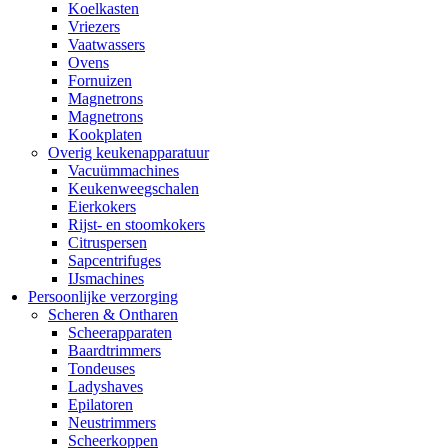
Koelkasten
Vriezers
Vaatwassers
Ovens
Fornuizen
Magnetrons
Magnetrons
Kookplaten
Overig keukenapparatuur
Vacuümmachines
Keukenweegschalen
Eierkokers
Rijst- en stoomkokers
Citruspersen
Sapcentrifuges
IJsmachines
Persoonlijke verzorging
Scheren & Ontharen
Scheerapparaten
Baardtrimmers
Tondeuses
Ladyshaves
Epilatoren
Neustrimmers
Scheerkoppen