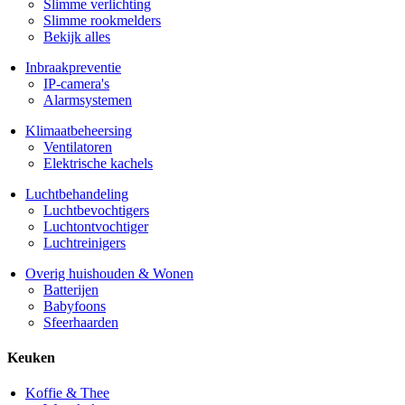
Slimme verlichting
Slimme rookmelders
Bekijk alles
Inbraakpreventie
IP-camera's
Alarmsystemen
Klimaatbeheersing
Ventilatoren
Elektrische kachels
Luchtbehandeling
Luchtbevochtigers
Luchtontvochtiger
Luchtreinigers
Overig huishouden & Wonen
Batterijen
Babyfoons
Sfeerhaarden
Keuken
Koffie & Thee