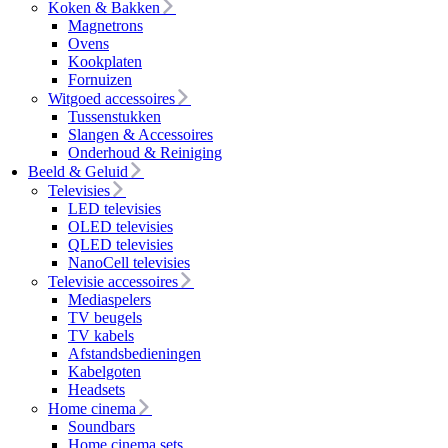
Koken & Bakken
Magnetrons
Ovens
Kookplaten
Fornuizen
Witgoed accessoires
Tussenstukken
Slangen & Accessoires
Onderhoud & Reiniging
Beeld & Geluid
Televisies
LED televisies
OLED televisies
QLED televisies
NanoCell televisies
Televisie accessoires
Mediaspelers
TV beugels
TV kabels
Afstandsbedieningen
Kabelgoten
Headsets
Home cinema
Soundbars
Home cinema sets