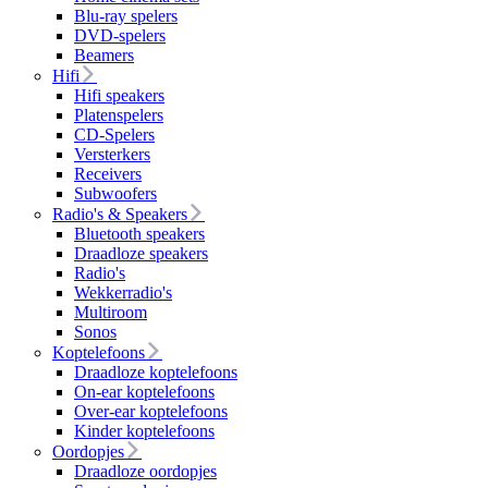
Blu-ray spelers
DVD-spelers
Beamers
Hifi
Hifi speakers
Platenspelers
CD-Spelers
Versterkers
Receivers
Subwoofers
Radio's & Speakers
Bluetooth speakers
Draadloze speakers
Radio's
Wekkerradio's
Multiroom
Sonos
Koptelefoons
Draadloze koptelefoons
On-ear koptelefoons
Over-ear koptelefoons
Kinder koptelefoons
Oordopjes
Draadloze oordopjes