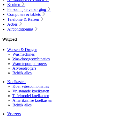
Keuken
Persoonlijke verzorging
Computers & tablets
Telefonie & Reizen
Acties
Airconditioning
Witgoed
Wassen & Drogen
Wasmachines
Was-droogcombinaties
Warmtepompdrogers
Afvoerdrogers
Bekijk alles
Koelkasten
Koel-vriescombinaties
Vrijstaande koelkasten
Tafelmodel koelkasten
Amerikaanse koelkasten
Bekijk alles
Vriezers