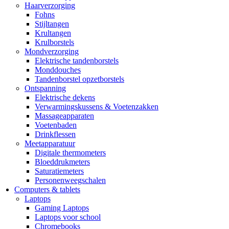
Haarverzorging
Fohns
Stijltangen
Krultangen
Krulborstels
Mondverzorging
Elektrische tandenborstels
Monddouches
Tandenborstel opzetborstels
Ontspanning
Elektrische dekens
Verwarmingskussens & Voetenzakken
Massageapparaten
Voetenbaden
Drinkflessen
Meetapparatuur
Digitale thermometers
Bloeddrukmeters
Saturatiemeters
Personenweegschalen
Computers & tablets
Laptops
Gaming Laptops
Laptops voor school
Chromebooks