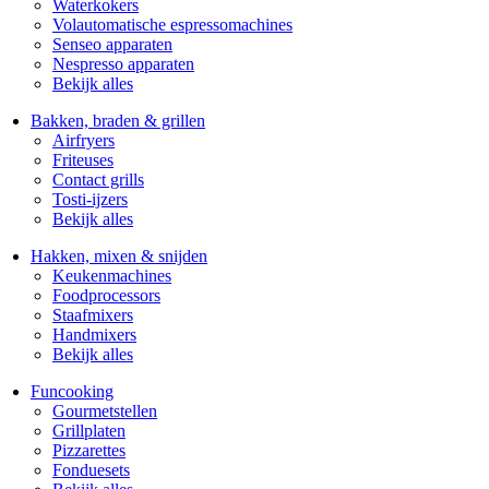
Waterkokers
Volautomatische espressomachines
Senseo apparaten
Nespresso apparaten
Bekijk alles
Bakken, braden & grillen
Airfryers
Friteuses
Contact grills
Tosti-ijzers
Bekijk alles
Hakken, mixen & snijden
Keukenmachines
Foodprocessors
Staafmixers
Handmixers
Bekijk alles
Funcooking
Gourmetstellen
Grillplaten
Pizzarettes
Fonduesets