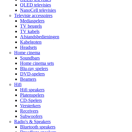
QLED televisies
NanoCell televisies
Televisie accessoires
Mediaspelers
TV beugels
TV kabels
Afstandsbedieningen
Kabelgoten
Headsets
Home cinema
Soundbars
Home cinema sets
Blu-ray spelers
DVD-spelers
Beamers
Hifi
Hifi speakers
Platenspelers
CD-Spelers
Versterkers
Receivers
Subwoofers
Radio's & Speakers
Bluetooth speakers