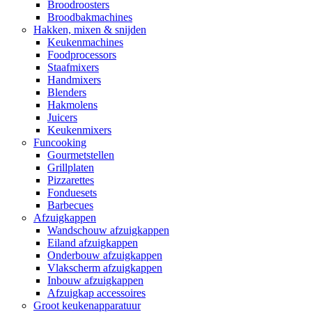
Broodroosters
Broodbakmachines
Hakken, mixen & snijden
Keukenmachines
Foodprocessors
Staafmixers
Handmixers
Blenders
Hakmolens
Juicers
Keukenmixers
Funcooking
Gourmetstellen
Grillplaten
Pizzarettes
Fonduesets
Barbecues
Afzuigkappen
Wandschouw afzuigkappen
Eiland afzuigkappen
Onderbouw afzuigkappen
Vlakscherm afzuigkappen
Inbouw afzuigkappen
Afzuigkap accessoires
Groot keukenapparatuur