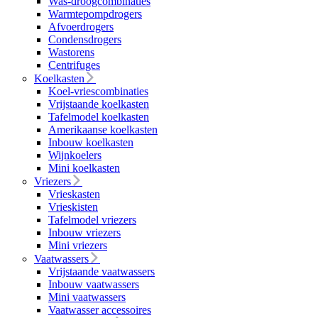
Was-droogcombinaties
Warmtepompdrogers
Afvoerdrogers
Condensdrogers
Wastorens
Centrifuges
Koelkasten
Koel-vriescombinaties
Vrijstaande koelkasten
Tafelmodel koelkasten
Amerikaanse koelkasten
Inbouw koelkasten
Wijnkoelers
Mini koelkasten
Vriezers
Vrieskasten
Vrieskisten
Tafelmodel vriezers
Inbouw vriezers
Mini vriezers
Vaatwassers
Vrijstaande vaatwassers
Inbouw vaatwassers
Mini vaatwassers
Vaatwasser accessoires