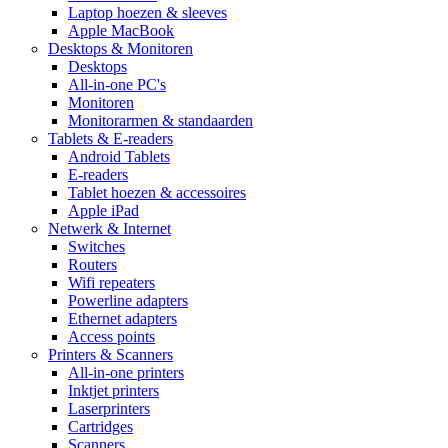
Laptop hoezen & sleeves
Apple MacBook
Desktops & Monitoren
Desktops
All-in-one PC's
Monitoren
Monitorarmen & standaarden
Tablets & E-readers
Android Tablets
E-readers
Tablet hoezen & accessoires
Apple iPad
Netwerk & Internet
Switches
Routers
Wifi repeaters
Powerline adapters
Ethernet adapters
Access points
Printers & Scanners
All-in-one printers
Inktjet printers
Laserprinters
Cartridges
Scanners