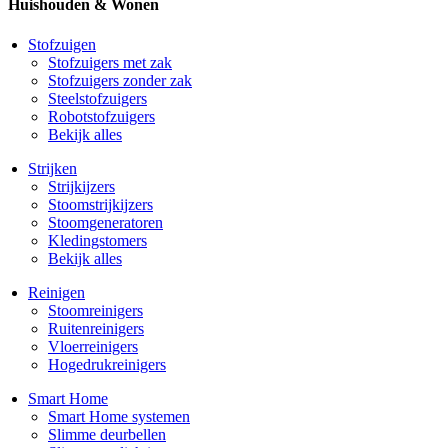
Huishouden & Wonen
Stofzuigen
Stofzuigers met zak
Stofzuigers zonder zak
Steelstofzuigers
Robotstofzuigers
Bekijk alles
Strijken
Strijkijzers
Stoomstrijkijzers
Stoomgeneratoren
Kledingstomers
Bekijk alles
Reinigen
Stoomreinigers
Ruitenreinigers
Vloerreinigers
Hogedrukreinigers
Smart Home
Smart Home systemen
Slimme deurbellen