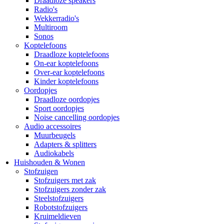
Draadloze speakers
Radio's
Wekkerradio's
Multiroom
Sonos
Koptelefoons
Draadloze koptelefoons
On-ear koptelefoons
Over-ear koptelefoons
Kinder koptelefoons
Oordopjes
Draadloze oordopjes
Sport oordopjes
Noise cancelling oordopjes
Audio accessoires
Muurbeugels
Adapters & splitters
Audiokabels
Huishouden & Wonen
Stofzuigen
Stofzuigers met zak
Stofzuigers zonder zak
Steelstofzuigers
Robotstofzuigers
Kruimeldieven