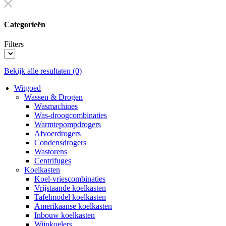
Categorieën
Filters
Bekijk alle resultaten
(0)
Witgoed
Wassen & Drogen
Wasmachines
Was-droogcombinaties
Warmtepompdrogers
Afvoerdrogers
Condensdrogers
Wastorens
Centrifuges
Koelkasten
Koel-vriescombinaties
Vrijstaande koelkasten
Tafelmodel koelkasten
Amerikaanse koelkasten
Inbouw koelkasten
Wijnkoelers