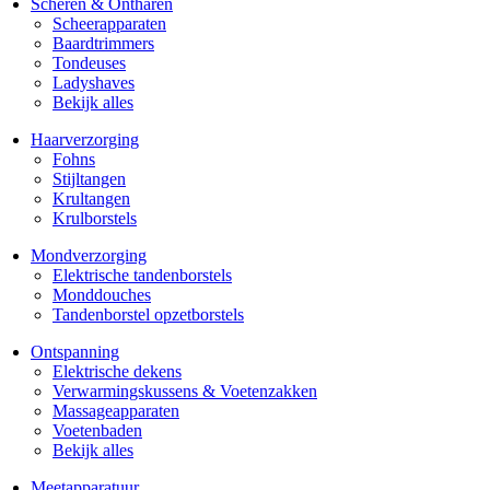
Scheren & Ontharen
Scheerapparaten
Baardtrimmers
Tondeuses
Ladyshaves
Bekijk alles
Haarverzorging
Fohns
Stijltangen
Krultangen
Krulborstels
Mondverzorging
Elektrische tandenborstels
Monddouches
Tandenborstel opzetborstels
Ontspanning
Elektrische dekens
Verwarmingskussens & Voetenzakken
Massageapparaten
Voetenbaden
Bekijk alles
Meetapparatuur