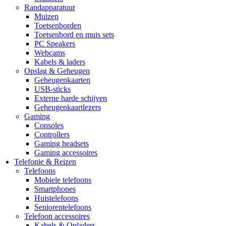
Randapparatuur
Muizen
Toetsenborden
Toetsenbord en muis sets
PC Speakers
Webcams
Kabels & laders
Opslag & Geheugen
Geheugenkaarten
USB-sticks
Externe harde schijven
Geheugenkaartlezers
Gaming
Consoles
Controllers
Gaming headsets
Gaming accessoires
Telefonie & Reizen
Telefoons
Mobiele telefoons
Smartphones
Huistelefoons
Seniorentelefoons
Telefoon accessoires
Kabels & Opladers