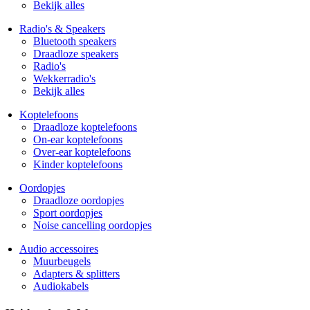
Bekijk alles
Radio's & Speakers
Bluetooth speakers
Draadloze speakers
Radio's
Wekkerradio's
Bekijk alles
Koptelefoons
Draadloze koptelefoons
On-ear koptelefoons
Over-ear koptelefoons
Kinder koptelefoons
Oordopjes
Draadloze oordopjes
Sport oordopjes
Noise cancelling oordopjes
Audio accessoires
Muurbeugels
Adapters & splitters
Audiokabels