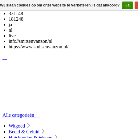
Wij slaan cookies op om onze website te verbeteren. Is dat akkoord?
Ja
331148
181248
ja
nl
live
info//smitsenvanzon/nl
https://www.smitsenvanzon.nl/
Alle categorieën
Witgoed
Beeld & Geluid
Huishouden & Wonen