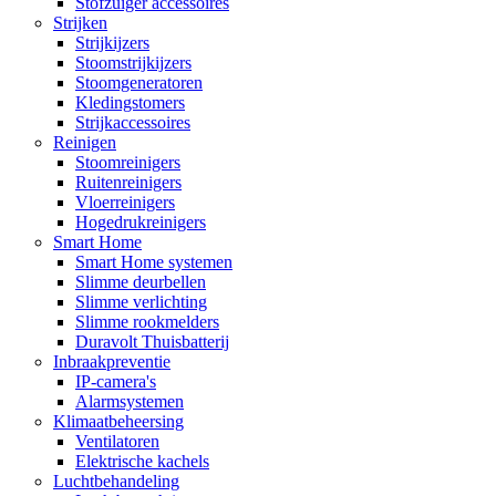
Stofzuiger accessoires
Strijken
Strijkijzers
Stoomstrijkijzers
Stoomgeneratoren
Kledingstomers
Strijkaccessoires
Reinigen
Stoomreinigers
Ruitenreinigers
Vloerreinigers
Hogedrukreinigers
Smart Home
Smart Home systemen
Slimme deurbellen
Slimme verlichting
Slimme rookmelders
Duravolt Thuisbatterij
Inbraakpreventie
IP-camera's
Alarmsystemen
Klimaatbeheersing
Ventilatoren
Elektrische kachels
Luchtbehandeling