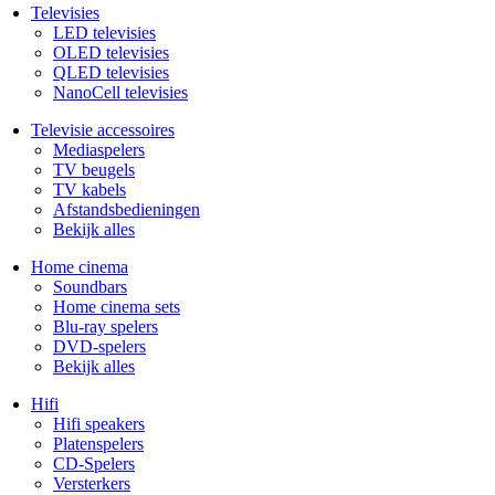
Televisies
LED televisies
OLED televisies
QLED televisies
NanoCell televisies
Televisie accessoires
Mediaspelers
TV beugels
TV kabels
Afstandsbedieningen
Bekijk alles
Home cinema
Soundbars
Home cinema sets
Blu-ray spelers
DVD-spelers
Bekijk alles
Hifi
Hifi speakers
Platenspelers
CD-Spelers
Versterkers