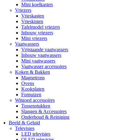
Mini koelkasten
Vriezers
Vrieskasten
Vrieskisten
Tafelmodel vriezers
Inbouw vriezers
Mini vriezers
Vaatwassers
Vrijstaande vaatwassers
Inbouw vaatwassers
Mini vaatwassers
Vaatwasser accessoires
Koken & Bakken
Magnetrons
Ovens
Kookplaten
Fornuizen
Witgoed accessoires
Tussenstukken
Slangen & Accessoires
Onderhoud & Reiniging
Beeld & Geluid
Televisies
LED televisies
OLED televisies