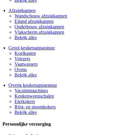
Bekijk alles
Afzuigkappen
Wandschouw afzuigkappen
Eiland afzuigkappen
Onderbouw afzuigkappen
Vlakscherm afzuigkappen
Bekijk alles
Groot keukenapparatuur
Koelkasten
Vriezers
Vaatwassers
Ovens
Bekijk alles
Overig keukenapparatuur
Vacuümmachines
Keukenweegschalen
Eierkokers
Rijst- en stoomkokers
Bekijk alles
Persoonlijke verzorging