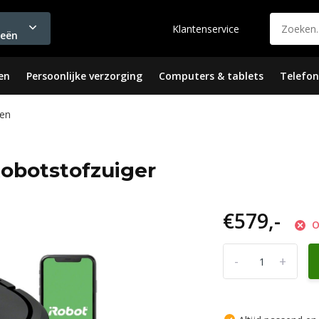
Klantenservice
ieën
en
Persoonlijke verzorging
Computers & tablets
Telefon
en
obotstofzuiger
€579,-
O
-
+