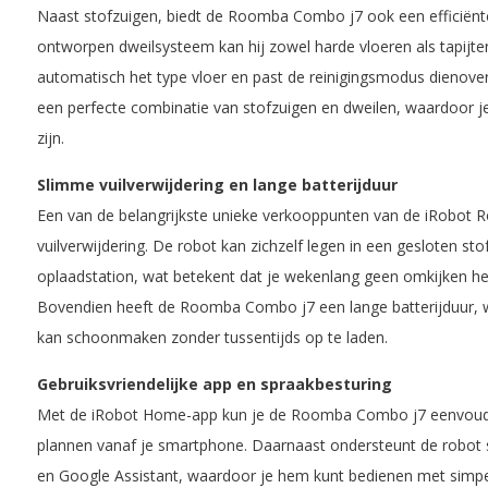
Naast stofzuigen, biedt de Roomba Combo j7 ook een efficiënte
ontworpen dweilsysteem kan hij zowel harde vloeren als tapijt
automatisch het type vloer en past de reinigingsmodus dienove
een perfecte combinatie van stofzuigen en dweilen, waardoor je
zijn.
Slimme vuilverwijdering en lange batterijduur
Een van de belangrijkste unieke verkooppunten van de iRobot
vuilverwijdering. De robot kan zichzelf legen in een gesloten st
oplaadstation, wat betekent dat je wekenlang geen omkijken heb
Bovendien heeft de Roomba Combo j7 een lange batterijduur, w
kan schoonmaken zonder tussentijds op te laden.
Gebruiksvriendelijke app en spraakbesturing
Met de iRobot Home-app kun je de Roomba Combo j7 eenvoud
plannen vanaf je smartphone. Daarnaast ondersteunt de robot 
en Google Assistant, waardoor je hem kunt bedienen met simpe