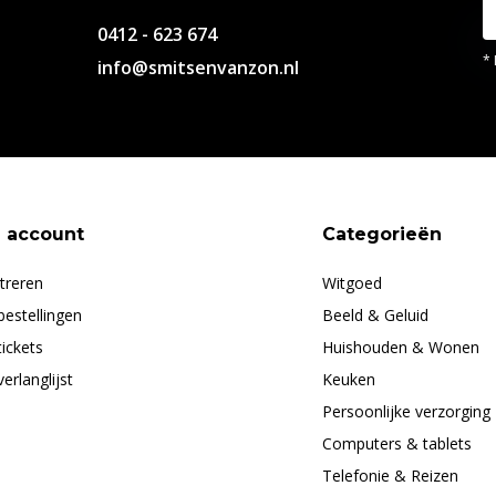
0412 - 623 674
* 
info@smitsenvanzon.nl
n account
Categorieën
treren
Witgoed
bestellingen
Beeld & Geluid
tickets
Huishouden & Wonen
verlanglijst
Keuken
Persoonlijke verzorging
Computers & tablets
Telefonie & Reizen