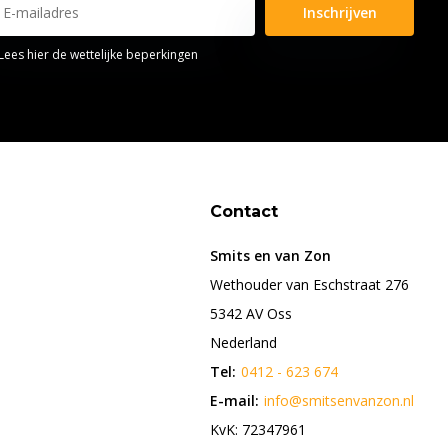
Inschrijven
Lees hier de wettelijke beperkingen
Contact
Smits en van Zon
Wethouder van Eschstraat 276
5342 AV Oss
Nederland
Tel:
0412 - 623 674
E-mail:
info@smitsenvanzon.nl
KvK: 72347961