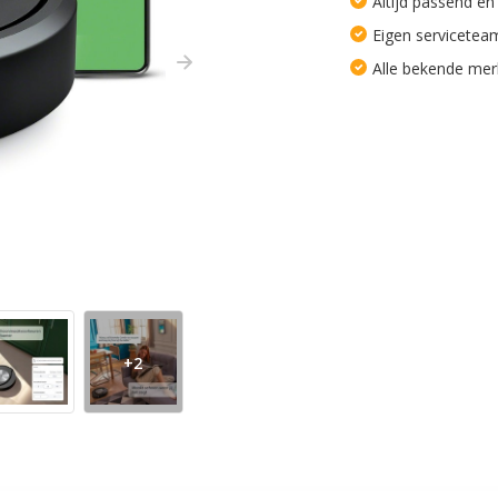
Altijd passend en
Eigen servicetea
Alle bekende me
+2