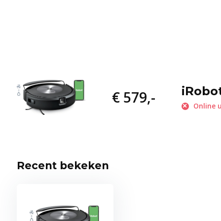
iRobo
€ 579,-
Online u
Recent bekeken