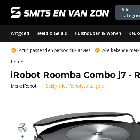
Alle
categor
Witgoed
Beeld & Geluid
Huishouden & Wonen
Keuk
Altijd passend en persoonlijk advies
Alle bekende merk
Home
iRobot Roomba Combo j7 - R
Merk:
iRobot
Bekijk alles Robotstofzuigers