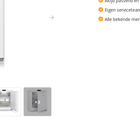
Altijd passend en
Eigen servicetea
Alle bekende me
+3