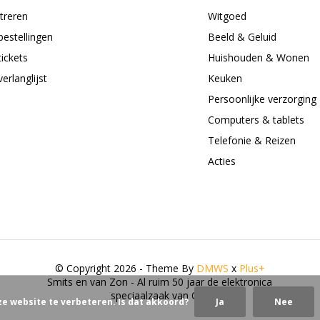
treren
Witgoed
bestellingen
Beeld & Geluid
tickets
Huishouden & Wonen
verlanglijst
Keuken
Persoonlijke verzorging
Computers & tablets
Telefonie & Reizen
Acties
© Copyright 2026 - Theme By
DMWS
x
Plus+
Smits en van Zon - Al ruim 50 jaar de elektronica
speciaalzaak van Oss
ze website te verbeteren. Is dat akkoord?
Ja
Nee