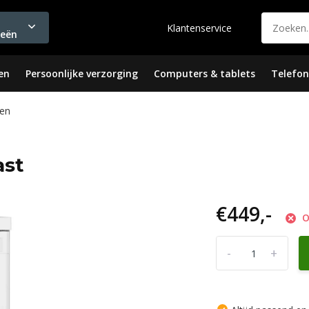
Klantenservice
ieën
en
Persoonlijke verzorging
Computers & tablets
Telefon
en
ast
€449,-
O
-
+