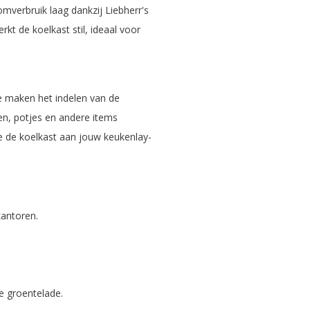
oomverbruik laag dankzij Liebherr's
kt de koelkast stil, ideaal voor
e maken het indelen van de
en, potjes en andere items
e de koelkast aan jouw keukenlay-
kantoren.
e groentelade.