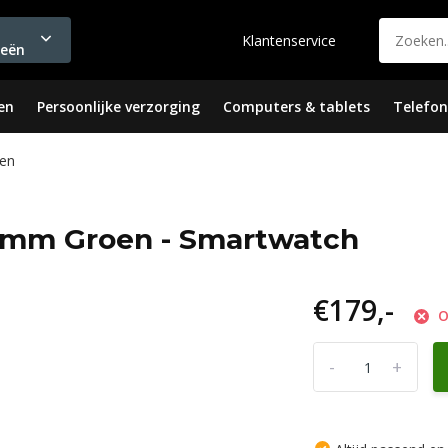
Klantenservice
ieën
en
Persoonlijke verzorging
Computers & tablets
Telefon
en
mm Groen - Smartwatch
€179,-
O
-
+