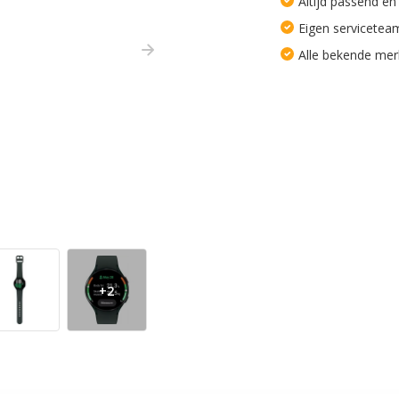
Altijd passend en
Eigen servicetea
Alle bekende me
+2