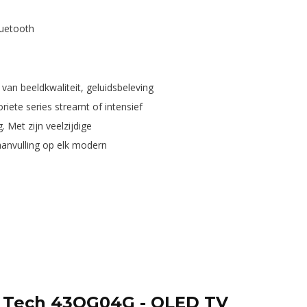
luetooth
n beeldkwaliteit, geluidsbeleving
oriete series streamt of intensief
. Met zijn veelzijdige
 aanvulling op elk modern
 Tech 43QG04G - QLED TV