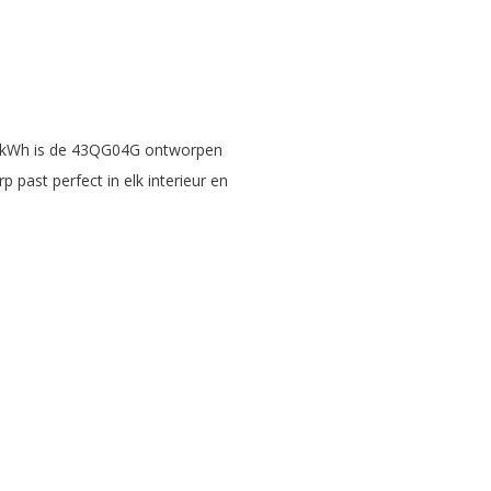
73 kWh is de 43QG04G ontworpen
 past perfect in elk interieur en