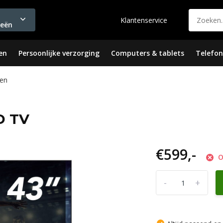
Klantenservice
ieën
en
Persoonlijke verzorging
Computers & tablets
Telefon
en
D TV
€599,-
O
-
+