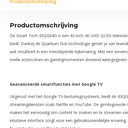
Productomschrijving
Productomschrijving
De Smart Tech 43QG04G is een 43-inch 4K UHD QLED-televisie di
biedt. Dankzij de Quantum Dot-technologie geniet je van levend
wat resulteert in een meeslepende kijkervaring. Met een verver
snelle actiescènes en gamingmomenten vloeiend weergegeven 
Geavanceerde smartfuncties met Google TV
Uitgerust met het Google TV-besturingssysteem, biedt de 43QG
streamingdiensten zoals Netflix en YouTube. De geïntegreerde
maken het eenvoudig om content te zoeken en te streamen van
intuïtieve interface zorgt voor een gebruiksvriendelijke ervaring,