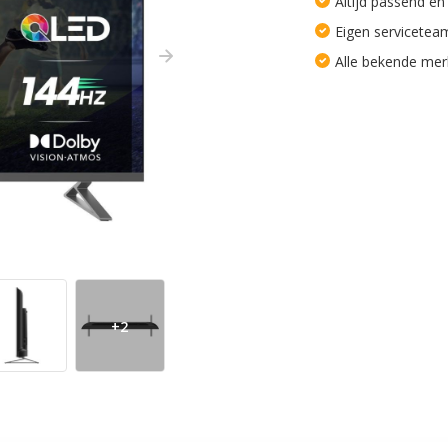
Altijd passend en
Eigen servicetea
Alle bekende me
+2