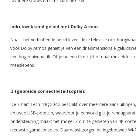
favoriete shows en films kunt bekijken.
Indrukwekkend geluid met Dolby Atmos
Naast het verbluffende beeld levert deze televisie ook hoogwaa
voor Dolby Atmos geniet je van een driedimensionale geluidswee
een hoger niveau tilt. Of je nu een film kijkt of naar muziek luiste
meeslepend.
Uitgebreide connectiviteitsopties
De Smart Tech 43QG04G beschikt over meerdere aansluitingen,
en twee USB-poorten, waardoor je eenvoudig al je randapparat
ondersteuning maakt het mogelijk om te genieten van 4K-conten
nieuwste gameconsoles. Daarnaast zorgen de ingebouwde Wi-Fi