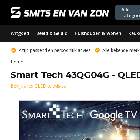
Alle
categor
Witgoed
Beeld & Geluid
Huishouden & Wonen
Keuk
Altijd passend en persoonlijk advies
Alle bekende merk
Home
Smart Tech 43QG04G - QLE
Bekijk alles QLED televisies