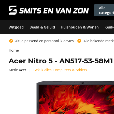
Alle
categor
Witgoed
Beeld & Geluid
Huishouden & Wonen
Keuk
Altijd passend en persoonlijk advies
Alle bekende merk
Home
Acer Nitro 5 - AN517-53-58M
Merk:
Acer
Bekijk alles Computers & tablets