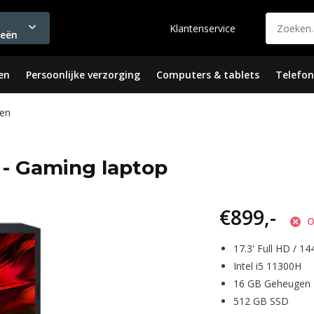
Klantenservice
ieën
en
Persoonlijke verzorging
Computers & tablets
Telefon
en
1 - Gaming laptop
€899,-
O
17.3' Full HD / 14
Intel i5 11300H
16 GB Geheugen
512 GB SSD