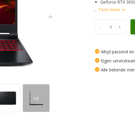
Geforce RTX 305
...
Toon meer
-
+
Altijd passend en
Eigen servicetea
Alle bekende me
+2