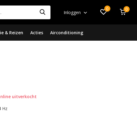
0
0
Inloggen
ie & Reizen
Acties
Airconditioning
nline uitverkocht
4 Hz