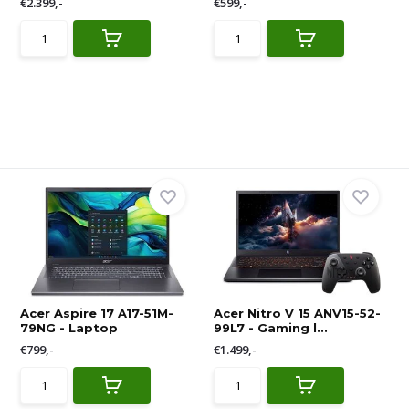
€2.399,-
€599,-
Acer Aspire 17 A17-51M-
Acer Nitro V 15 ANV15-52-
79NG - Laptop
99L7 - Gaming l...
€799,-
€1.499,-