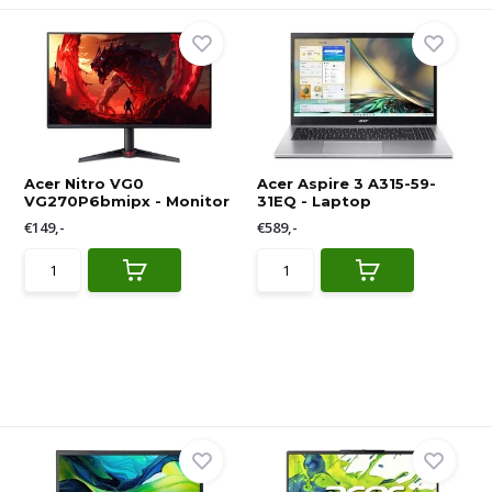
Acer Nitro VG0
Acer Aspire 3 A315-59-
VG270P6bmipx - Monitor
31EQ - Laptop
€149,-
€589,-