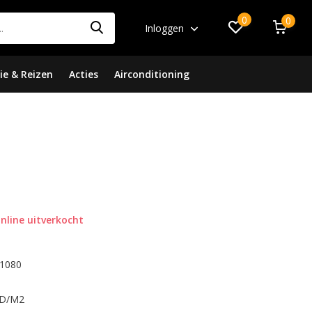
0
0
Inloggen
ie & Reizen
Acties
Airconditioning
nline uitverkocht
 1080
CD/M2