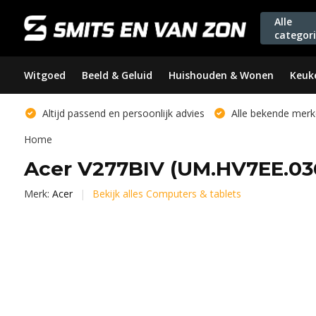
Alle
categor
Witgoed
Beeld & Geluid
Huishouden & Wonen
Keuk
Altijd passend en persoonlijk advies
Alle bekende merk
Home
Acer V277BIV (UM.HV7EE.036
Merk:
Acer
Bekijk alles Computers & tablets