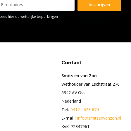
Inschrijven
Lees hier de wettelijke beperkingen
Contact
Smits en van Zon
Wethouder van Eschstraat 276
5342 AV Oss
Nederland
Tel:
0412 - 623 674
E-mail:
info@smitsenvanzon.nl
KvK: 72347961