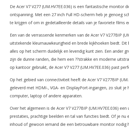
De Acer V7 V277 (UM.HV7EE.036) is een fantastische monitor die
ontspanning. Met een 27 inch Full HD-scherm heb je genoeg s
te krijgen of om in gedetailleerde details van je favoriete films
Een van de verrassende kenmerken van de Acer V7 V277BIP (UM.
uitstekende kleurnauwkeurigheid en brede kijkhoeken biedt. Dit b
alles op het scherm duidelijk en levendig kunt zien. Een ander 
zijn de dunne randen, die hem een ??strakke en moderne uitstral
op kantoor gebruikt, de Acer V7 V277 (UM.HV7EE.036) past perfect
Op het gebied van connectiviteit heeft de Acer V7 V277BIP (UM
geleverd met HDMI-, VGA- en DisplayPort-ingangen, zo sluit je
computer, laptop of andere apparaten.
Over het algemeen is de Acer V7 V277BIP (UM.HV7EE.036) een u
prestaties, prachtige beelden en tal van functies biedt. Of je n
inhoud of gewoon iemand die een betrouwbare monitor nodig heef