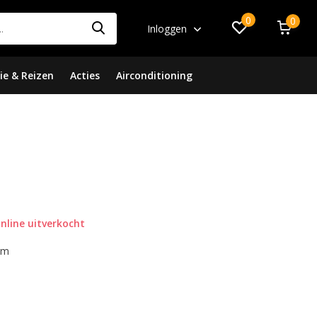
0
0
Inloggen
ie & Reizen
Acties
Airconditioning
nline uitverkocht
rm