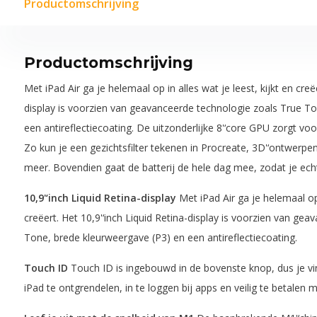
Productomschrijving
Productomschrijving
Met iPad Air ga je helemaal op in alles wat je leest, kijkt en creëe
display is voorzien van geavanceerde technologie zoals True T
een antireflectiecoating. De uitzonderlijke 8'‘core GPU zorgt vo
Zo kun je een gezichtsfilter tekenen in Procreate, 3D'‘ontwer
meer. Bovendien gaat de batterij de hele dag mee, zodat je echt o
10,9'‘inch Liquid Retina-display
Met iPad Air ga je helemaal op i
creëert. Het 10,9'‘inch Liquid Retina-display is voorzien van ge
Tone, brede kleurweergave (P3) en een antireflectiecoating.
Touch ID
Touch ID is ingebouwd in de bovenste knop, dus je vi
iPad te ontgrendelen, in te loggen bij apps en veilig te betalen 