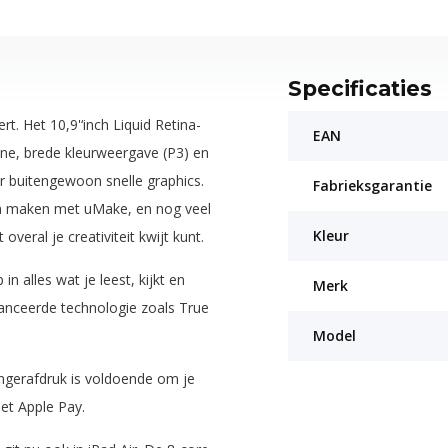
Specificaties
rt. Het 10,9'‘inch Liquid Retina-
EAN
one, brede kleurweergave (P3) en
or buitengewoon snelle graphics.
Fabrieksgarantie
pen maken met uMake, en nog veel
Kleur
veral je creativiteit kwijt kunt.
n alles wat je leest, kijkt en
Merk
avanceerde technologie zoals True
Model
ngerafdruk is voldoende om je
met Apple Pay.