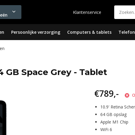
Klantenservice
ieën
en
Persoonlijke verzorging
Computers & tablets
Telefon
en
64 GB Space Grey - Tablet
€789,-
O
10.9' Retina Sche
64 GB opslag
Apple M1 Chip
WiFi 6