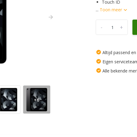
Touch ID
...
Toon meer
-
+
Altijd passend en
Eigen servicetea
Alle bekende me
+6