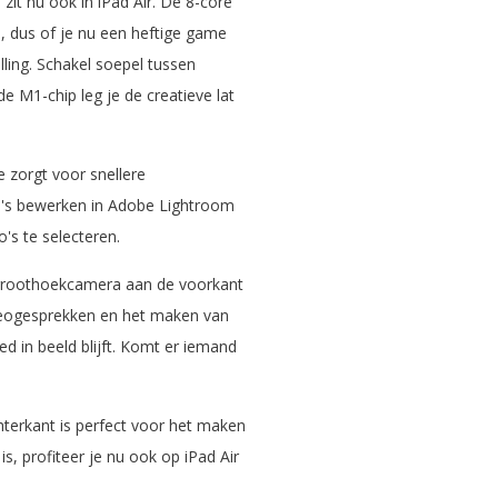
it nu ook in iPad Air. De 8-core
e, dus of je nu een heftige game
lling. Schakel soepel tussen
e M1-chip leg je de creatieve lat
 zorgt voor snellere
o's bewerken in Adobe Lightroom
o's te selecteren.
groothoekcamera aan de voorkant
deogesprekken en het maken van
d in beeld blijft. Komt er iemand
erkant is perfect voor het maken
s, profiteer je nu ook op iPad Air