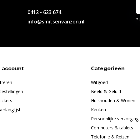
0412 - 623 674
* 
info@smitsenvanzon.nl
n account
Categorieën
treren
Witgoed
bestellingen
Beeld & Geluid
tickets
Huishouden & Wonen
verlanglijst
Keuken
Persoonlijke verzorging
Computers & tablets
Telefonie & Reizen