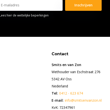
Inschrijven
Lees hier de wettelijke beperkingen
Contact
Smits en van Zon
Wethouder van Eschstraat 276
5342 AV Oss
Nederland
Tel:
0412 - 623 674
E-mail:
info@smitsenvanzon.nl
KvK: 72347961