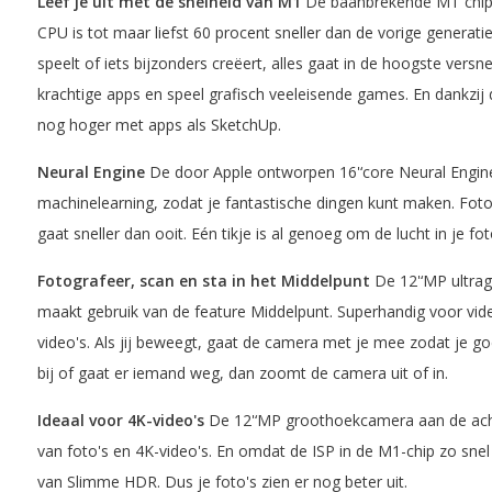
Leef je uit met de snelheid van M1
De baanbrekende M1'‘chip z
CPU is tot maar liefst 60 procent sneller dan de vorige generati
speelt of iets bijzonders creëert, alles gaat in de hoogste versne
krachtige apps en speel grafisch veeleisende games. En dankzij d
nog hoger met apps als SketchUp.
Neural Engine
De door Apple ontworpen 16'‘core Neural Engine
machinelearning, zodat je fantastische dingen kunt maken. Fot
gaat sneller dan ooit. Eén tikje is al genoeg om de lucht in je fot
Fotografeer, scan en sta in het Middelpunt
De 12'‘MP ultra
maakt gebruik van de feature Middelpunt. Superhandig voor vi
video's. Als jij beweegt, gaat de camera met je mee zodat je goe
bij of gaat er iemand weg, dan zoomt de camera uit of in.
Ideaal voor 4K-video's
De 12'‘MP groothoekcamera aan de acht
van foto's en 4K-video's. En omdat de ISP in de M1-chip zo snel i
van Slimme HDR. Dus je foto's zien er nog beter uit.