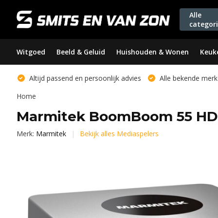
Alle
categor
Witgoed
Beeld & Geluid
Huishouden & Wonen
Keuk
Altijd passend en persoonlijk advies
Alle bekende merk
Home
Marmitek BoomBoom 55 HD B
Merk:
Marmitek
Bekijk alles Mediaspelers