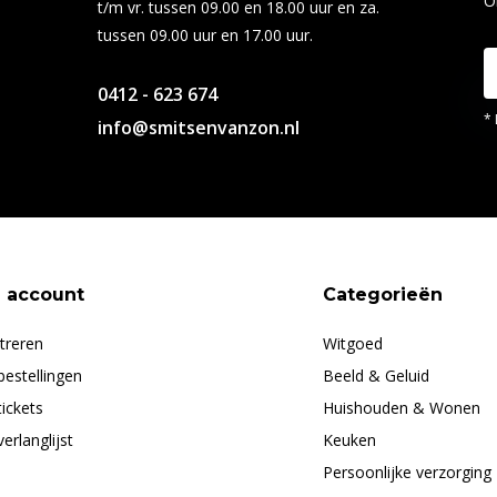
O
t/m vr. tussen 09.00 en 18.00 uur en za.
tussen 09.00 uur en 17.00 uur.
0412 - 623 674
* 
info@smitsenvanzon.nl
n account
Categorieën
treren
Witgoed
bestellingen
Beeld & Geluid
tickets
Huishouden & Wonen
verlanglijst
Keuken
Persoonlijke verzorging