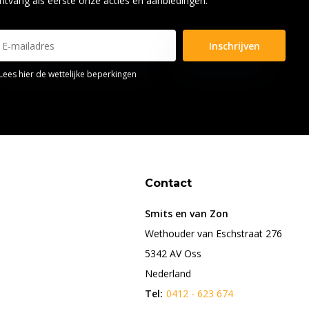
ntvang als eerste onze acties en aanbiedingen.
Inschrijven
Lees hier de wettelijke beperkingen
Contact
Smits en van Zon
Wethouder van Eschstraat 276
5342 AV Oss
Nederland
Tel:
0412 - 623 674