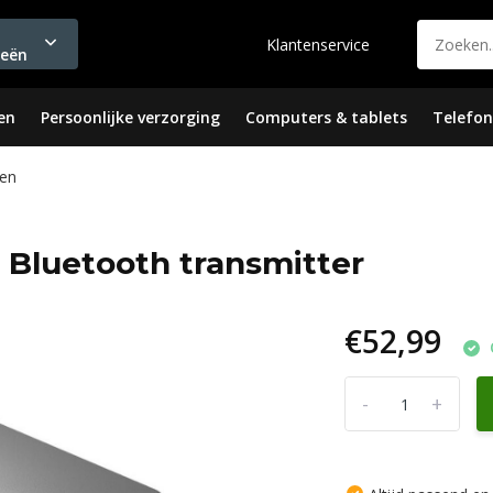
Klantenservice
ieën
en
Persoonlijke verzorging
Computers & tablets
Telefon
en
luetooth transmitter
€52,99
-
+