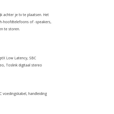
chter je tv te plaatsen. Het
th-hoofdtelefoons of -speakers,
en te storen.
aptX Low Latency, SBC
o, Toslink digitaal stereo
C voedingskabel, handleiding